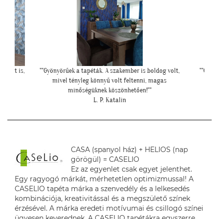
és azt is,
""Gyönyörűek a tapéták. A szakember is boldog volt,
""Csato
mivel tényleg könnyű volt feltenni, magas
minőségüknek köszönhetően!""
L. P. Katalin
CASA (spanyol ház) + HELIOS (nap
görögül) = CASELIO
Ez az egyenlet csak egyet jelenthet.
Egy ragyogó márkát, mérhetetlen optimizmussal! A
CASELIO tapéta márka a szenvedély és a lelkesedés
kombinációja, kreativitással és a megszülető színek
érzésével. A márka eredeti motívumai és csillogó színei
ügyesen keverednek. A CASELIO tapétákra egyszerre