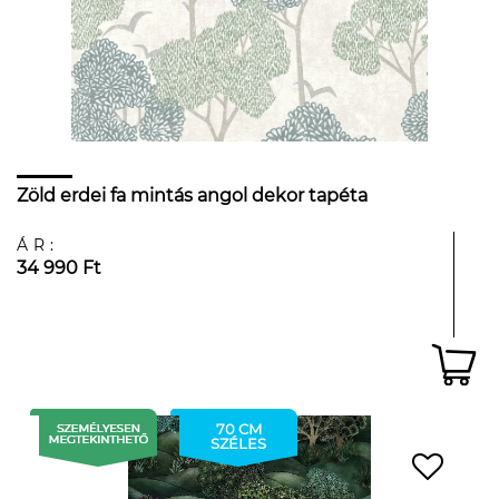
Zöld erdei fa mintás angol dekor tapéta
ÁR:
34 990 Ft
70 CM
SZÉLES