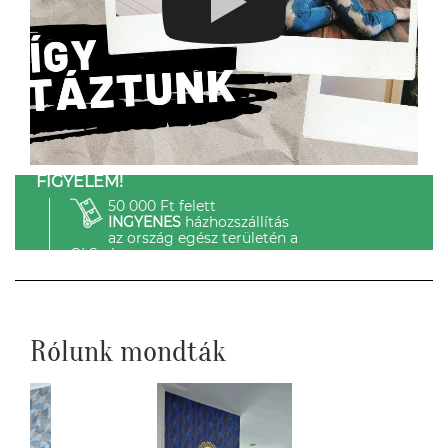
FIGYELEM!
50 000 Ft felett
INGYENES
házhozszállítás
az ország egész területén a
GLS-el.
Rólunk mondták