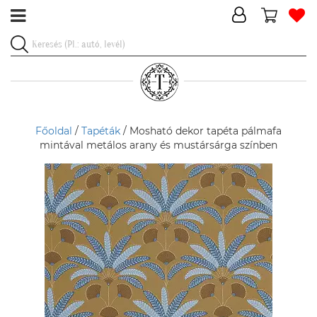
Főoldal
/
Tapéták
/ Mosható dekor tapéta pálmafa
mintával metálos arany és mustársárga színben