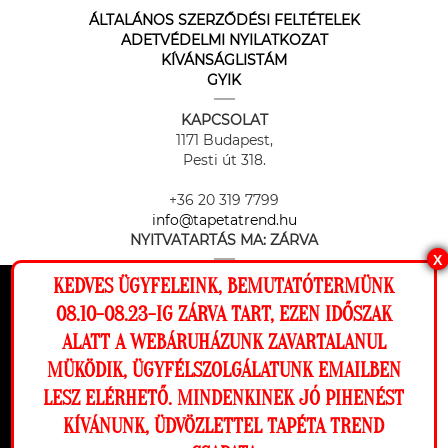
ÁLTALÁNOS SZERZŐDÉSI FELTÉTELEK
ADETVÉDELMI NYILATKOZAT
KÍVÁNSÁGLISTÁM
GYIK
KAPCSOLAT
1171 Budapest,
Pesti út 318.
+36 20 319 7799
info@tapetatrend.hu
NYITVATARTÁS MA:
ZÁRVA
X
KEDVES ÜGYFELEINK, BEMUTATÓTERMÜNK
Ez a weboldal cookie-kat használ, hogy a
08.10-08.23-IG ZÁRVA TART, EZEN IDŐSZAK
lehető legjobb élményt nyújtsa honlapunkon.
ALATT A WEBÁRUHÁZUNK ZAVARTALANUL
Beállítások
MÜKÖDIK, ÜGYFÉLSZOLGÁLATUNK EMAILBEN
Az online fizetést a Barion Payment Zrt. biztosítja, MNB engedély
száma: H-EN-I-1064/2013
LESZ ELÉRHETŐ. MINDENKINEK JÓ PIHENÉST
Elutasítom
Engedélyezem
KÍVÁNUNK, ÜDVÖZLETTEL TAPÉTA TREND