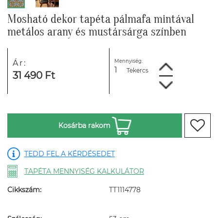
Mosható dekor tapéta pálmafa mintával
metálos arany és mustársárga színben
Mennyiség:
Ár:
Tekercs
31 490 Ft
Kosárba rakom
TEDD FEL A KÉRDÉSEDET
TAPÉTA MENNYISÉG KALKULÁTOR
Cikkszám:
TT1114778