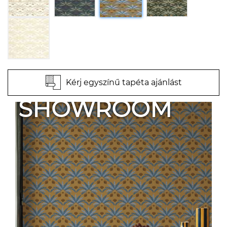
Kérj egyszínű tapéta ajánlást
SHOWROOM