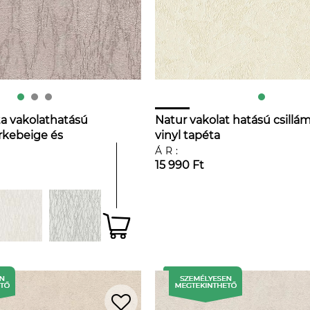
a vakolathatású
Natur vakolat hatású csillá
rkebeige és
vinyl tapéta
nben
ÁR:
15 990 Ft