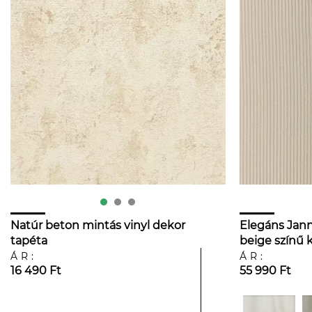
Natúr beton mintás vinyl dekor
Elegáns Jann
tapéta
beige színű 
beton mintá
ÁR:
ÁR:
16 490 Ft
55 990 Ft