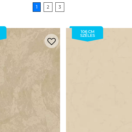
1
2
3
106 CM
SZÉLES