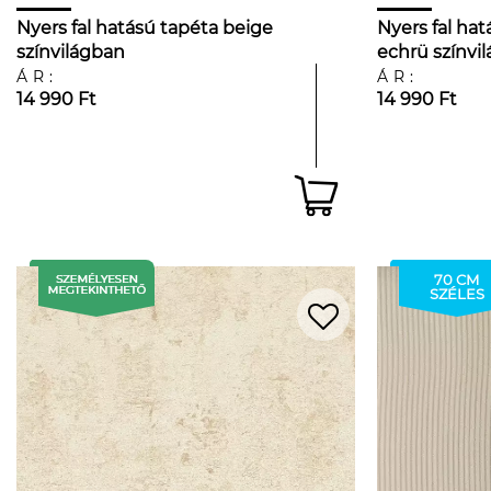
Nyers fal hatású tapéta beige
Nyers fal hat
színvilágban
echrü színvi
ÁR:
ÁR:
14 990 Ft
14 990 Ft
70 CM
SZÉLES