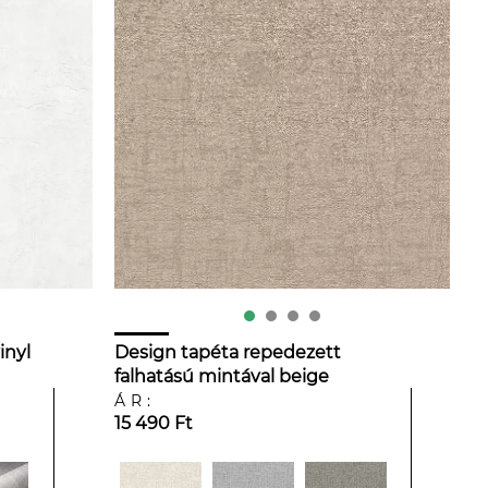
inyl
Design tapéta repedezett
falhatású mintával beige
színben
ÁR:
15 490 Ft