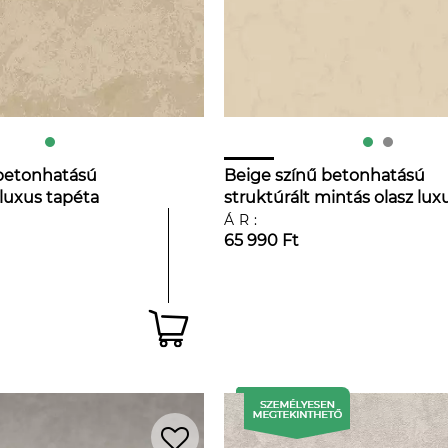
 betonhatású
Beige színű betonhatású
 luxus tapéta
struktúrált mintás olasz lux
tapéta
ÁR:
65 990 Ft