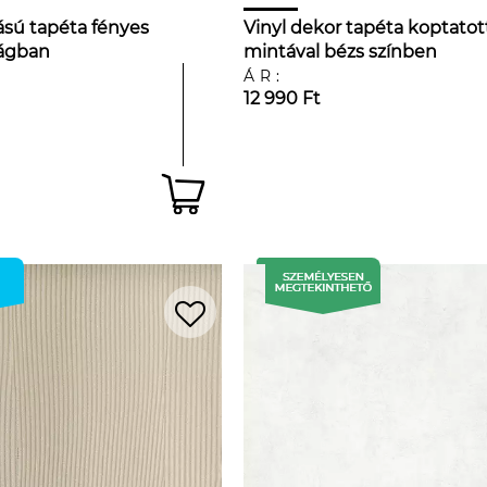
ású tapéta fényes
Vinyl dekor tapéta koptatot
lágban
mintával bézs színben
ÁR:
12 990 Ft