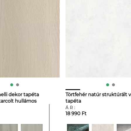
elli dekor tapéta
Törtfehér natúr struktúrált v
karcolt hullámos
tapéta
val
ÁR:
18 990 Ft