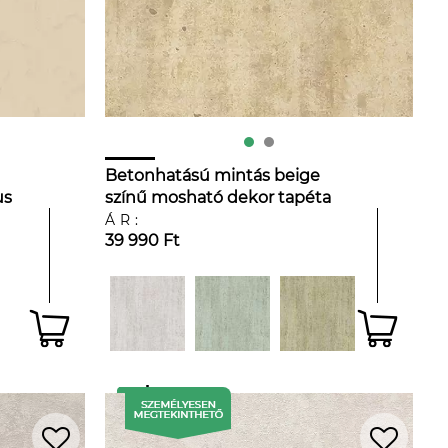
Betonhatású mintás beige
us
színű mosható dekor tapéta
ÁR:
39 990 Ft