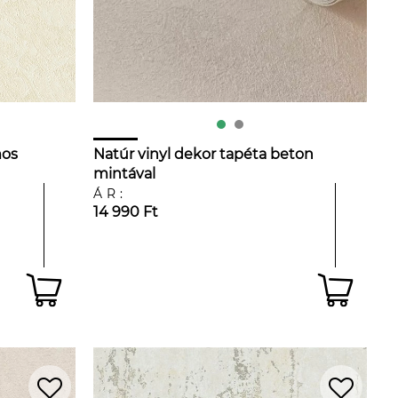
mos
Natúr vinyl dekor tapéta beton
mintával
ÁR:
14 990 Ft