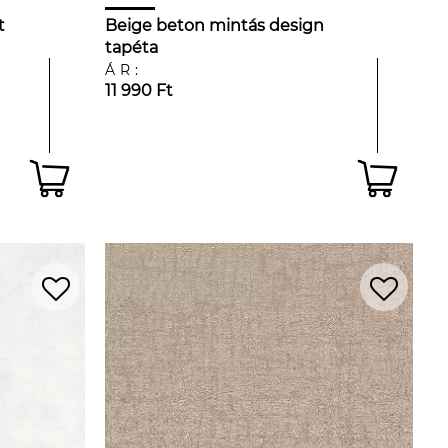
t
Beige beton mintás design
tapéta
ÁR:
11 990 Ft