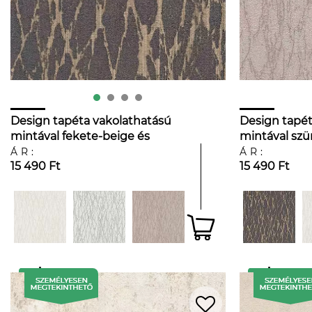
Design tapéta vakolathatású
Design tapét
mintával fekete-beige és
mintával szü
flitteres színben
flitteres szí
ÁR:
ÁR:
15 490 Ft
15 490 Ft