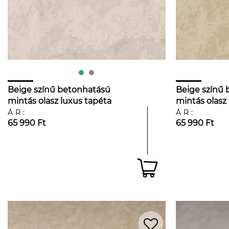
Beige színű betonhatású
Beige színű
mintás olasz luxus tapéta
mintás olasz
ÁR:
ÁR:
65 990 Ft
65 990 Ft