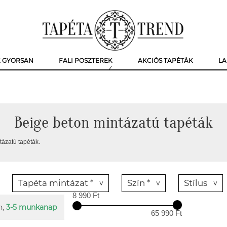
K GYORSAN
FALI POSZTEREK
AKCIÓS TAPÉTÁK
LA
Beige beton mintázatú tapéták
tázatú tapéták.
Tapéta mintázat *
Szín *
Stílus
8 990 Ft
n,
3-5 munkanap
65 990 Ft