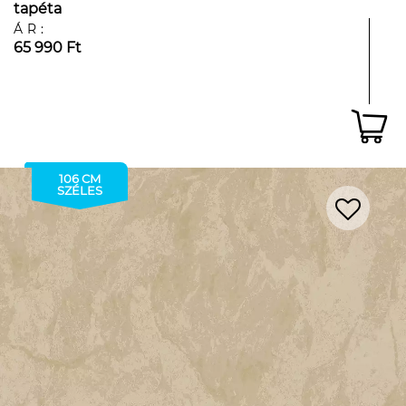
tapéta
ÁR:
65 990 Ft
106 CM
SZÉLES