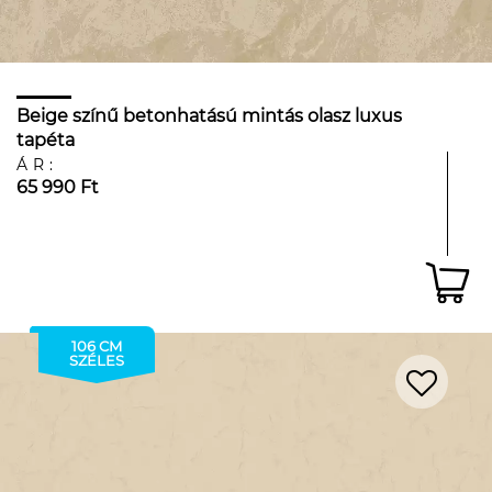
Beige színű betonhatású mintás olasz luxus
tapéta
ÁR:
65 990 Ft
106 CM
SZÉLES