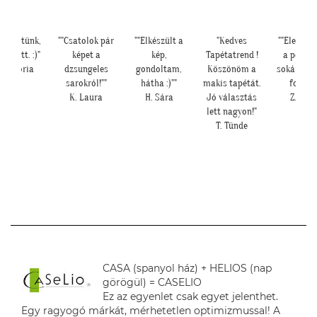
készültünk,
""Csatolok pár
""Elkészült a
"Kedves
""Elegáns 
er lett. :)"
képet a
kép,
Tapétatrend !
a pengef
 Viktória
dzsungeles
gondoltam,
Köszönöm a
sokáig im
sarokról!""
hátha :)""
makis tapétát.
fogjuk"
K. Laura
H. Sára
Jó választás
Z. Anit
lett nagyon!"
T. Tünde
CASA (spanyol ház) + HELIOS (nap
görögül) = CASELIO
Ez az egyenlet csak egyet jelenthet.
Egy ragyogó márkát, mérhetetlen optimizmussal! A