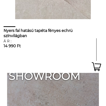
Nyers fal hatású tapéta fényes echrü
színvilágban
ÁR:
14 990 Ft
SHOWROOM