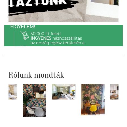
FIGYELEM!
50 000 Ft felett
INGYENES
házhozszállítás
az ország egész területén a
GLS-el.
Rólunk mondták