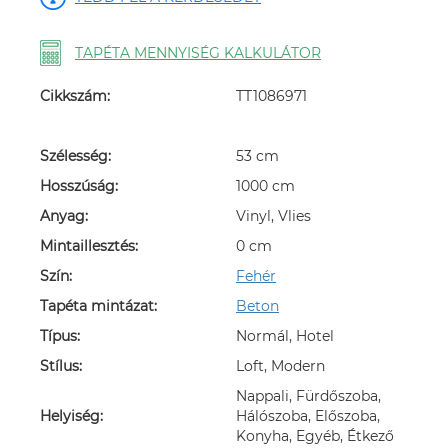
TAPÉTA MENNYISÉG KALKULÁTOR
Cikkszám:
TT1086971
Szélesség:
53 cm
Hosszúság:
1000 cm
Anyag:
Vinyl, Vlies
Mintaillesztés:
0 cm
Szín:
Fehér
Tapéta mintázat:
Beton
Típus:
Normál, Hotel
Stílus:
Loft, Modern
Nappali, Fürdőszoba,
Helyiség:
Hálószoba, Előszoba,
Konyha, Egyéb, Étkező