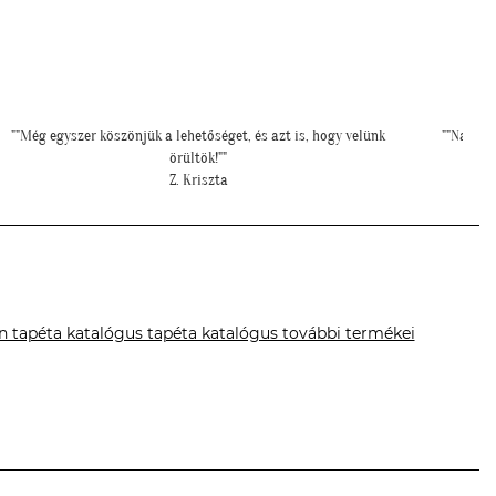
""Nagyon köszönjük a telefonos segítséget a tapéta felrakásához,
"Ilyen 
először tapétáztunk, és nagyon szép lett az eredmény!""
N. Brigitta
n tapéta katalógus tapéta katalógus további termékei