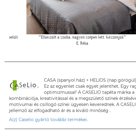
k""
"Kedves Tapétatrend ! Köszönöm a makis tapétát. Jó választás le
nagyon!"
T. Tünde
CASA (spanyol ház) + HELIOS (nap görögül
Ez az egyenlet csak egyet jelenthet. Egy 
optimizmussal! A CASELIO tapéta márka a s
kombinációja, kreativitással és a megszülető színek érzésév
motívumai és csillogó színei ügyesen keverednek. A CASELI
jellemző az elfogadható ár és a kiváló minőség .
A(z) Caselio gyártó további termékei.