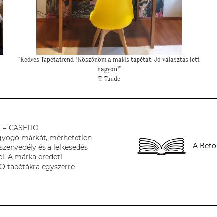
tt
""Még egyszer köszönjük a lehetőséget, és azt is, hogy velünk
örültök!""
Z. Kriszta
) = CASELIO
ragyogó márkát, mérhetetlen
A Beto
zenvedély és a lelkesedés
el. A márka eredeti
O tapétákra egyszerre