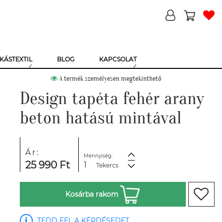
KÁSTEXTIL
BLOG
KAPCSOLAT
A termék személyesen megtekinthető
Design tapéta fehér arany
beton hatású mintával
Ár:
Mennyiség:
25 990 Ft
Tekercs
Kosárba rakom
TEDD FEL A KÉRDÉSEDET