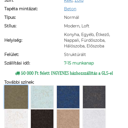
Szín:
Keki
,
Zöld
Tapéta mintázat:
Beton
Típus:
Normál
Stílus:
Modern, Loft
Konyha, Egyéb, Étkező,
Helyiség:
Nappali, Fürdőszoba,
Hálószoba, Előszoba
Felület:
Struktúrált
Szállítási idő:
7-15 munkanap
50 000 Ft felett INGYENES házhozszállítás a GLS-el
További színek: