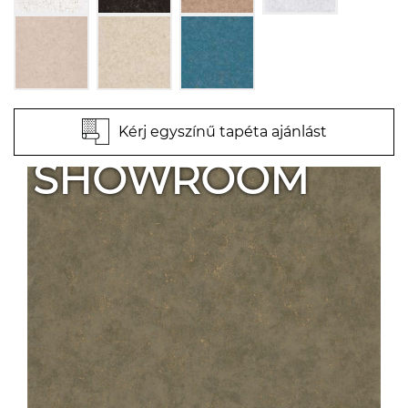
Kérj egyszínű tapéta ajánlást
SHOWROOM