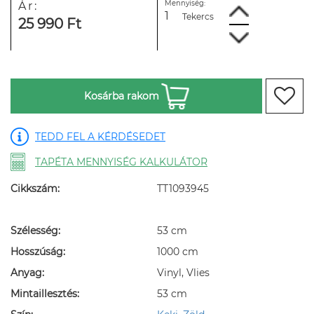
Mennyiség:
Ár:
Tekercs
25 990 Ft
Kosárba rakom
TEDD FEL A KÉRDÉSEDET
TAPÉTA MENNYISÉG KALKULÁTOR
Cikkszám:
TT1093945
Szélesség:
53 cm
Hosszúság:
1000 cm
Anyag:
Vinyl, Vlies
Mintaillesztés:
53 cm