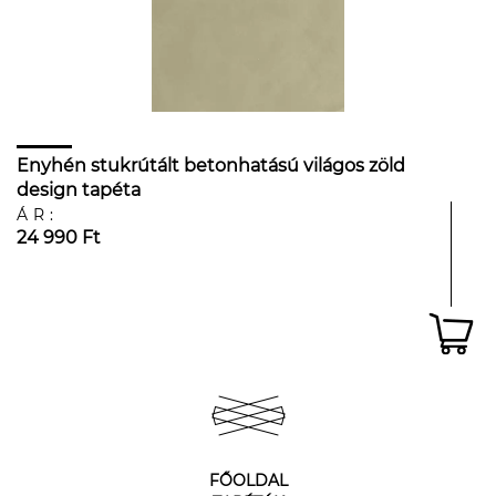
Enyhén stukrútált betonhatású világos zöld
design tapéta
ÁR:
24 990 Ft
FŐOLDAL