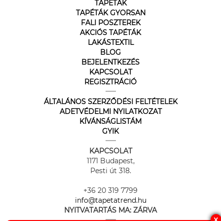
TAPÉTÁK
TAPÉTÁK GYORSAN
FALI POSZTEREK
AKCIÓS TAPÉTÁK
LAKÁSTEXTIL
BLOG
BEJELENTKEZÉS
KAPCSOLAT
REGISZTRÁCIÓ
ÁLTALÁNOS SZERZŐDÉSI FELTÉTELEK
ADETVÉDELMI NYILATKOZAT
KÍVÁNSÁGLISTÁM
GYIK
KAPCSOLAT
1171 Budapest,
Pesti út 318.
+36 20 319 7799
info@tapetatrend.hu
NYITVATARTÁS MA:
ZÁRVA
X