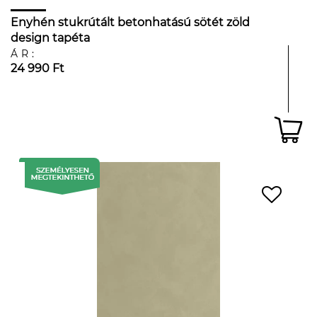
Enyhén stukrútált betonhatású sötét zöld
design tapéta
ÁR:
24 990 Ft