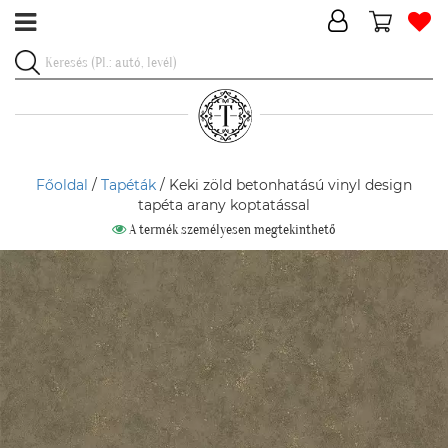
Főoldal
/
Tapéták
/ Keki zöld betonhatású vinyl design
tapéta arany koptatással
A termék személyesen megtekinthető