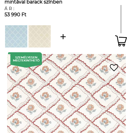
mintával barack színben
ÁR:
53 990 Ft