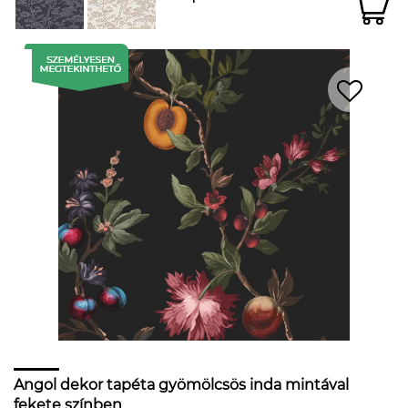
Angol dekor tapéta gyömölcsös inda mintával
fekete színben