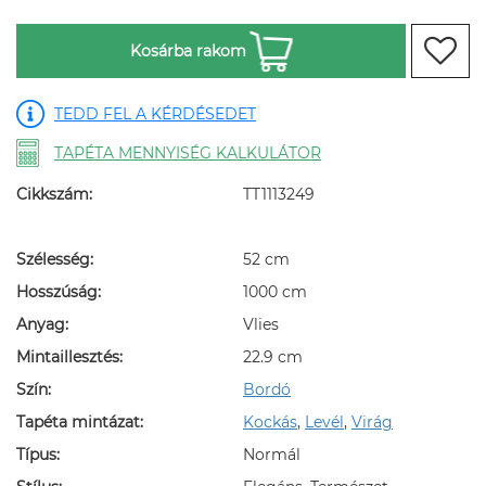
Kosárba rakom
TEDD FEL A KÉRDÉSEDET
TAPÉTA MENNYISÉG KALKULÁTOR
Cikkszám:
TT1113249
Szélesség:
52 cm
Hosszúság:
1000 cm
Anyag:
Vlies
Mintaillesztés:
22.9 cm
Szín:
Bordó
Tapéta mintázat:
Kockás
,
Levél
,
Virág
Típus:
Normál