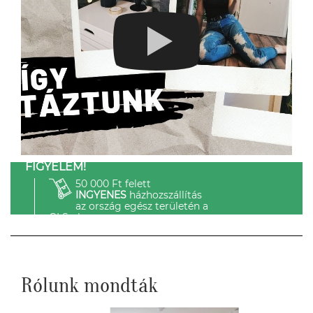
FIGYELEM!
50 000 Ft felett
INGYENES
házhozszállítás
az ország egész területén a
GLS-el.
Rólunk mondták