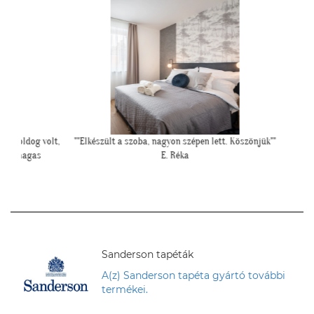
oldog volt,
""Elkészült a szoba, nagyon szépen lett. Köszönjük""
""Csato
 magas
E. Réka
"
Sanderson tapéták
A(z) Sanderson tapéta gyártó további
termékei.