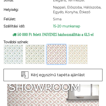
Stílus:
Elegáns, Természet
Nappali, Előszoba, Hálószoba,
Helyiség:
Egyéb, Konyha, Étkező
Felület:
Sima
Szállítási idő:
15-20 munkanap
50 000 Ft felett INGYENES házhozszállítás a GLS-el
További színek:
Kérj egyszínű tapéta ajánlást
SHOWROOM