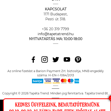
KAPCSOLAT
1171 Budapest,
Pesti út 318.
+36 20 319 7799
info@tapetatrend.hu
NYITVATARTÁS MA:
10:00-18:00
Az online fizetést a Barion Payment Zrt. biztosítja, MNB engedély
száma: H-EN-I-1064/2013
Copyright © 2026 Tapéta Trend. Minden jog fenntartva. Tapéta trend Bt.
KEDVES ÜGYFELEINK, BEMUTATÓTERMÜNK
Ez a weboldal cookie-kat használ, hogy a