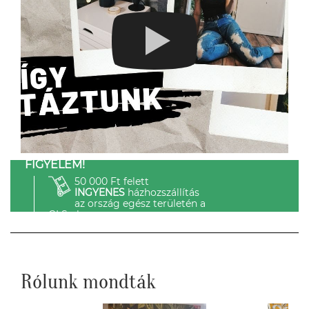
FIGYELEM!
50 000 Ft felett
INGYENES
házhozszállítás
az ország egész területén a
GLS-el.
Rólunk mondták