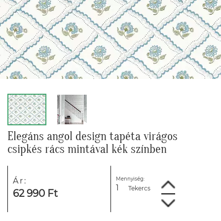
Elegáns angol design tapéta virágos
csipkés rács mintával kék színben
Mennyiség:
Ár:
Tekercs
62 990 Ft