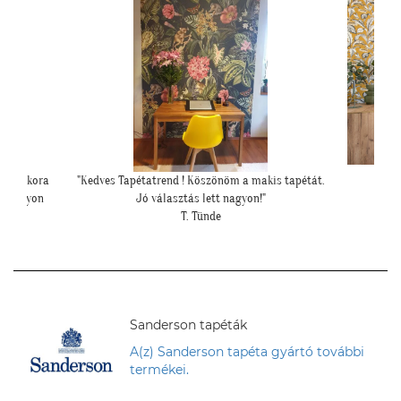
s tapétát.
"Elkészültünk, szuper lett. :)"
""Elkészül
R. Viktória
Sanderson tapéták
A(z) Sanderson tapéta gyártó további
termékei.