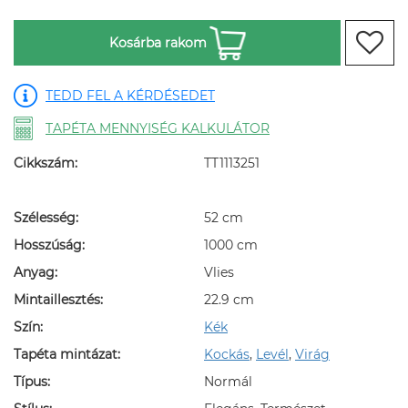
Kosárba rakom
TEDD FEL A KÉRDÉSEDET
TAPÉTA MENNYISÉG KALKULÁTOR
Cikkszám:
TT1113251
Szélesség:
52 cm
Hosszúság:
1000 cm
Anyag:
Vlies
Mintaillesztés:
22.9 cm
Szín:
Kék
Tapéta mintázat:
Kockás
,
Levél
,
Virág
Típus:
Normál