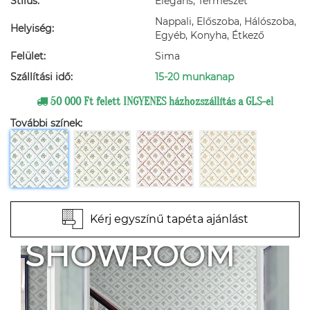
Stílus:
Elegáns, Természet
Nappali, Előszoba, Hálószoba,
Helyiség:
Egyéb, Konyha, Étkező
Felület:
Sima
Szállítási idő:
15-20 munkanap
50 000 Ft felett INGYENES házhozszállítás a GLS-el
További színek:
Kérj egyszínű tapéta ajánlást
SHOWROOM