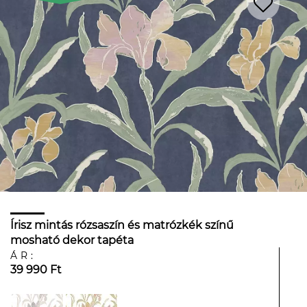
Írisz mintás rózsaszín és matrózkék színű
mosható dekor tapéta
ÁR:
39 990 Ft