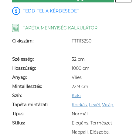
TEDD FEL A KÉRDÉSEDET
TAPÉTA MENNYISÉG KALKULÁTOR
Cikkszám:
TT1113250
Szélesség:
52 cm
Hosszúság:
1000 cm
Anyag:
Vlies
Mintaillesztés:
22.9 cm
Szín:
Keki
Tapéta mintázat:
Kockás
,
Levél
,
Virág
Típus:
Normál
Stílus:
Elegáns, Természet
Nappali, Előszoba,