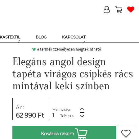
KÁSTEXTIL
BLOG
KAPCSOLAT
A termék személyesen megtekinthető
Elegáns angol design
tapéta virágos csipkés rács
mintával keki színben
Ár:
Mennyiség:
62 990 Ft
Tekercs
Kosárba rakom