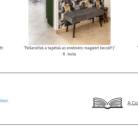
""Gyönyörűek a tapéták. A szakember is boldog volt, mivel tényleg
könnyű volt feltenni, magas minőségüknek köszönhetően!""
L. P. Katalin
ékei.
A Co