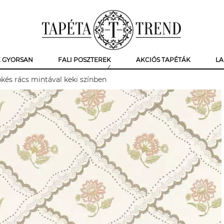
K GYORSAN
FALI POSZTEREK
AKCIÓS TAPÉTÁK
LA
pkés rács mintával keki színben