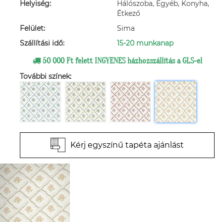
Helyiség:
Hálószoba, Egyéb, Konyha,
Étkező
Felület:
Sima
Szállítási idő:
15-20 munkanap
50 000 Ft felett INGYENES házhozszállítás a GLS-el
További színek:
Kérj egyszínű tapéta ajánlást