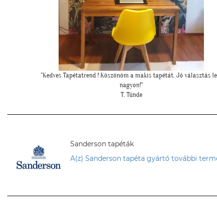
sztás lett
"Felkerültek a tapéták az eredmény magáért beszél!:)"
H. Anita
Sanderson tapéták
A(z) Sanderson tapéta gyártó további term