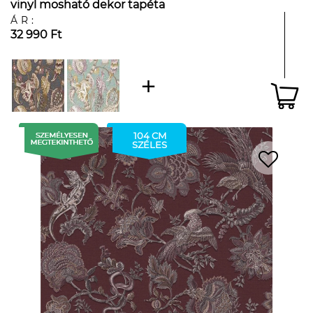
vinyl mosható dekor tapéta
ÁR:
32 990 Ft
104 CM
SZÉLES