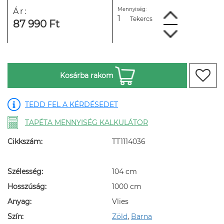
Mennyiség:
Ár:
Tekercs
87 990 Ft
Kosárba rakom
TEDD FEL A KÉRDÉSEDET
TAPÉTA MENNYISÉG KALKULÁTOR
Cikkszám:
TT1114036
Szélesség:
104 cm
Hosszúság:
1000 cm
Anyag:
Vlies
Szín:
Zöld
,
Barna