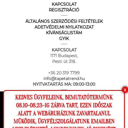
KAPCSOLAT
REGISZTRÁCIÓ
ÁLTALÁNOS SZERZŐDÉSI FELTÉTELEK
ADETVÉDELMI NYILATKOZAT
KÍVÁNSÁGLISTÁM
GYIK
KAPCSOLAT
1171 Budapest,
Pesti út 318.
+36 20 319 7799
info@tapetatrend.hu
NYITVATARTÁS MA:
09:00-13:00
X
KEDVES ÜGYFELEINK, BEMUTATÓTERMÜNK
Ez a weboldal cookie-kat használ, hogy a
08.10-08.23-IG ZÁRVA TART, EZEN IDŐSZAK
lehető legjobb élményt nyújtsa honlapunkon.
ALATT A WEBÁRUHÁZUNK ZAVARTALANUL
Beállítások
MÜKÖDIK, ÜGYFÉLSZOLGÁLATUNK EMAILBEN
Az online fizetést a Barion Payment Zrt. biztosítja, MNB engedély
száma: H-EN-I-1064/2013