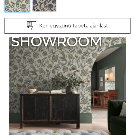
Kérj egyszínű tapéta ajánlást
SHOWROOM