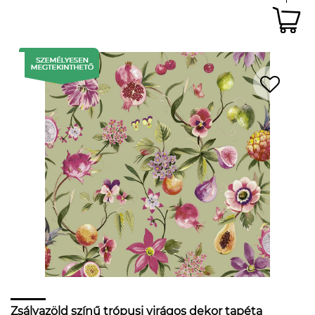
Zsályazöld színű trópusi virágos dekor tapéta