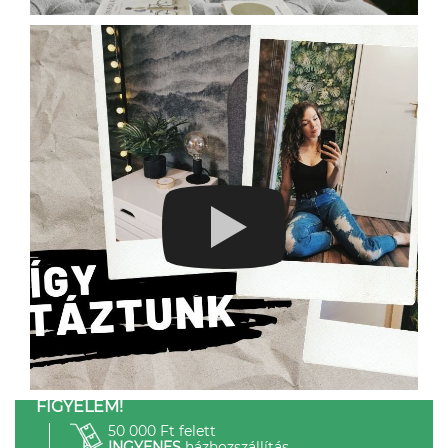
FIGYELEM!
50 000 Ft felett
INGYENES
házhozszállítás