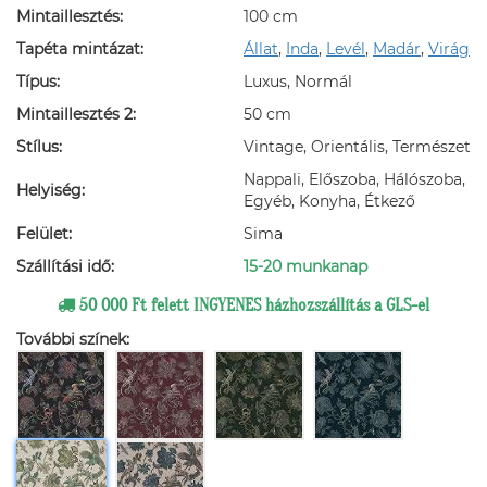
Mintaillesztés:
100 cm
Tapéta mintázat:
Állat
,
Inda
,
Levél
,
Madár
,
Virág
Típus:
Luxus, Normál
Mintaillesztés 2:
50 cm
Stílus:
Vintage, Orientális, Természet
Nappali, Előszoba, Hálószoba,
Helyiség:
Egyéb, Konyha, Étkező
Felület:
Sima
Szállítási idő:
15-20 munkanap
50 000 Ft felett INGYENES házhozszállítás a GLS-el
További színek: