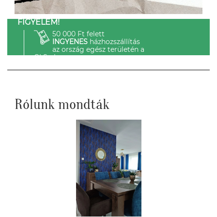
FIGYELEM!
50 000 Ft felett
INGYENES
házhozszállítás
az ország egész területén a
GLS-el.
Rólunk mondták