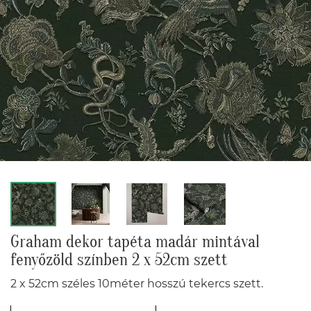
Graham dekor tapéta madár mintával
fenyőzöld színben 2 x 52cm szett
2 x 52cm széles 10méter hosszú tekercs szett.