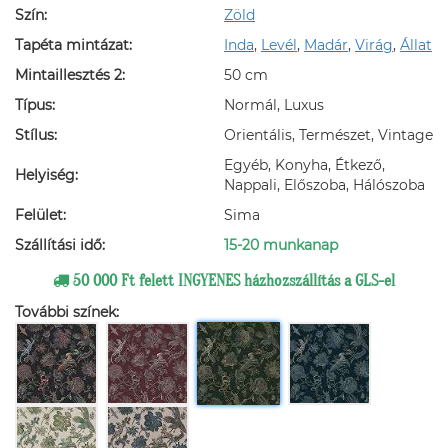
Szín:
Zöld
Tapéta mintázat:
Inda
,
Levél
,
Madár
,
Virág
,
Állat
Mintaillesztés 2:
50 cm
Típus:
Normál, Luxus
Stílus:
Orientális, Természet, Vintage
Egyéb, Konyha, Étkező,
Helyiség:
Nappali, Előszoba, Hálószoba
Felület:
Sima
Szállítási idő:
15-20 munkanap
50 000 Ft felett INGYENES házhozszállítás a GLS-el
További színek: