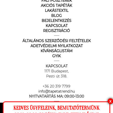
FALI POSZTEREK
AKCIÓS TAPÉTÁK
LAKÁSTEXTIL
BLOG
BEJELENTKEZÉS
KAPCSOLAT
REGISZTRÁCIÓ
ÁLTALÁNOS SZERZŐDÉSI FELTÉTELEK
ADETVÉDELMI NYILATKOZAT
KÍVÁNSÁGLISTÁM
GYIK
KAPCSOLAT
1171 Budapest,
Pesti út 318.
+36 20 319 7799
info@tapetatrend.hu
NYITVATARTÁS MA:
09:00-13:00
X
KEDVES ÜGYFELEINK, BEMUTATÓTERMÜNK