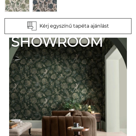
Kérj egyszínű tapéta ajánlást
SHOWROOM