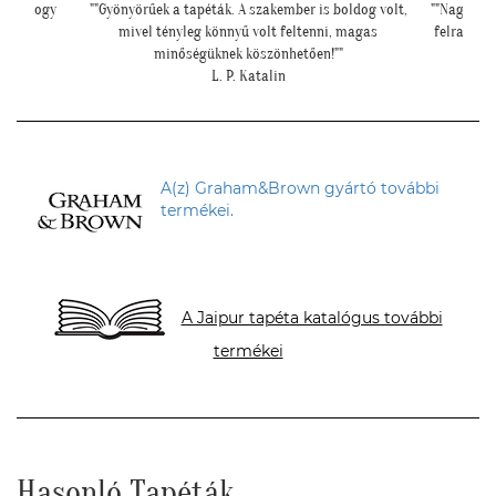
int ahogy
""Gyönyörűek a tapéták. A szakember is boldog volt,
""Nagyon k
mivel tényleg könnyű volt feltenni, magas
felrakásá
minőségüknek köszönhetően!""
L. P. Katalin
A(z) Graham&Brown gyártó további
termékei.
A Jaipur tapéta katalógus további
termékei
Hasonló Tapéták