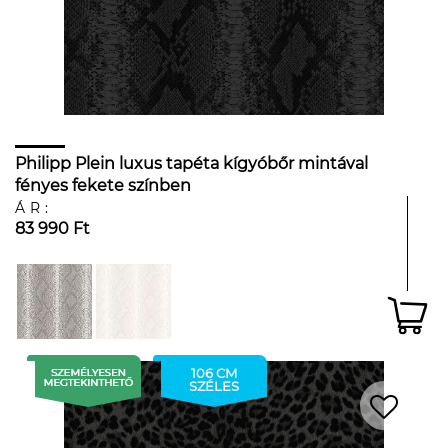
Philipp Plein luxus tapéta kígyóbőr mintával
fényes fekete színben
ÁR:
83 990 Ft
106 CM
SZÉLES