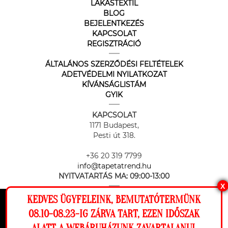
LAKÁSTEXTIL
BLOG
BEJELENTKEZÉS
KAPCSOLAT
REGISZTRÁCIÓ
ÁLTALÁNOS SZERZŐDÉSI FELTÉTELEK
ADETVÉDELMI NYILATKOZAT
KÍVÁNSÁGLISTÁM
GYIK
KAPCSOLAT
1171 Budapest,
Pesti út 318.
+36 20 319 7799
info@tapetatrend.hu
NYITVATARTÁS MA:
09:00-13:00
X
KEDVES ÜGYFELEINK, BEMUTATÓTERMÜNK
Ez a weboldal cookie-kat használ, hogy a
08.10-08.23-IG ZÁRVA TART, EZEN IDŐSZAK
lehető legjobb élményt nyújtsa honlapunkon.