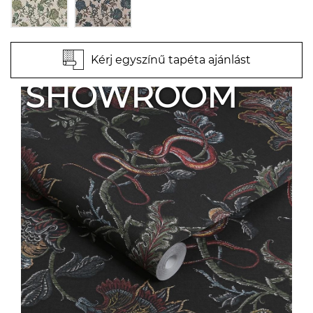
Kérj egyszínű tapéta ajánlást
SHOWROOM