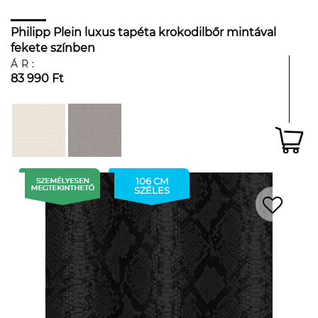
Philipp Plein luxus tapéta krokodilbőr mintával
fekete színben
ÁR:
83 990 Ft
106 CM
SZÉLES