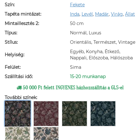
Szín:
Fekete
Tapéta mintázat:
Inda
,
Levél
,
Madár
,
Virág
,
Állat
Mintaillesztés 2:
50 cm
Típus:
Normál, Luxus
Stílus:
Orientális, Természet, Vintage
Egyéb, Konyha, Étkező,
Helyiség:
Nappali, Előszoba, Hálószoba
Felület:
Sima
Szállítási idő:
15-20 munkanap
50 000 Ft felett INGYENES házhozszállítás a GLS-el
További színek: