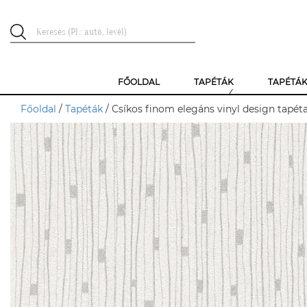
FŐOLDAL
TAPÉTÁK
TAPÉTÁ
Főoldal
/
Tapéták
/ Csíkos finom elegáns vinyl design tapét