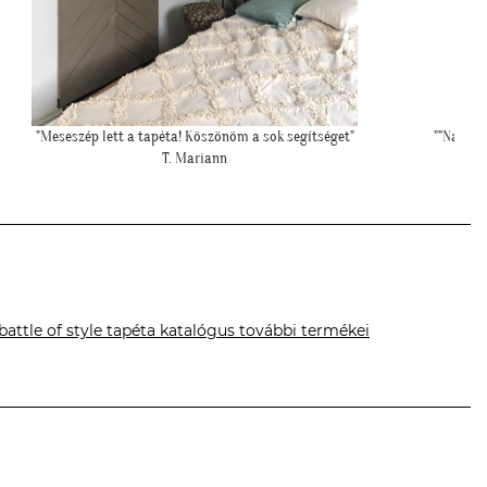
""Nagyon köszönjük a telefonos segítséget a tapéta felrakásához,
"Példa ért
először tapétáztunk, és nagyon szép lett az eredmény!""
N. Brigitta
battle of style tapéta katalógus további termékei