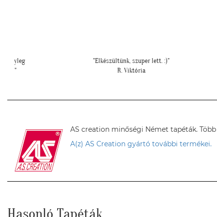
"Ilyen lett a lányom szobájában a gyönyörű cseresznye virágos
tapéta."
Cs. Andi
AS creation minőségi Német tapéták. Több sz
A(z) AS Creation gyártó további termékei.
Hasonló Tapéták