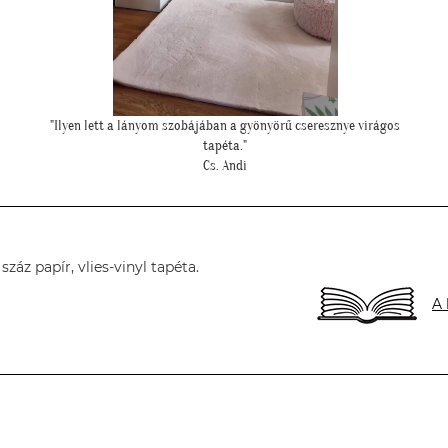
"Meseszép lett a tapéta! Köszönöm a sok segítséget"
T. Mariann
áz papír, vlies-vinyl tapéta.
A 