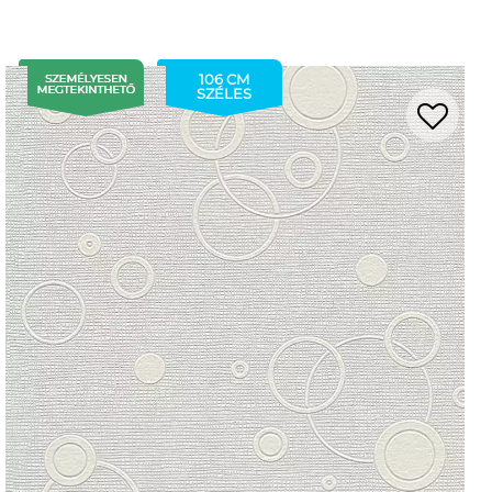
106 CM
SZÉLES