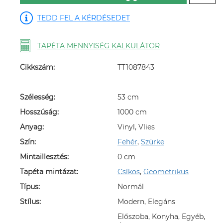
TEDD FEL A KÉRDÉSEDET
TAPÉTA MENNYISÉG KALKULÁTOR
Cikkszám:
TT1087843
Szélesség:
53 cm
Hosszúság:
1000 cm
Anyag:
Vinyl, Vlies
Szín:
Fehér
,
Szürke
Mintaillesztés:
0 cm
Tapéta mintázat:
Csíkos
,
Geometrikus
Típus:
Normál
Stílus:
Modern, Elegáns
Előszoba, Konyha, Egyéb,