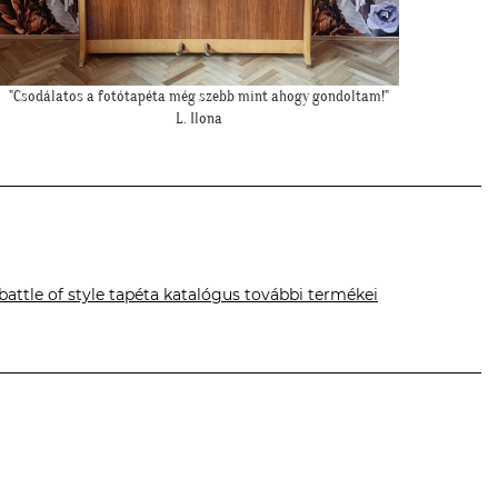
"Meseszép lett a tapéta! Köszönöm a sok segítséget"
"F
T. Mariann
battle of style tapéta katalógus további termékei