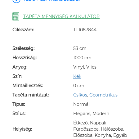
TAPÉTA MENNYISÉG KALKULÁTOR
Cikkszám:
TT1087844
Szélesség:
53 cm
Hosszúság:
1000 cm
Anyag:
Vinyl, Vlies
Szín:
Kék
Mintaillesztés:
0 cm
Tapéta mintázat:
Csíkos
,
Geometrikus
Típus:
Normál
Stílus:
Elegáns, Modern
Étkező, Nappali,
Helyiség:
Fürdőszoba, Hálószoba,
Előszoba, Konyha, Egyéb