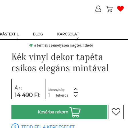
KÁSTEXTIL
BLOG
KAPCSOLAT
A termék személyesen megtekinthető
Kék vinyl dekor tapéta
csíkos elegáns mintával
Ár:
Mennyiség:
14 490 Ft
Tekercs
Kosárba rakom
TEDD FEL A KÉRDÉSEDET