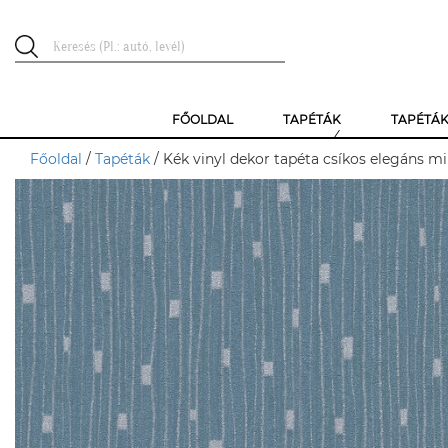
FŐOLDAL
TAPÉTÁK
TAPÉTÁ
Főoldal
/
Tapéták
/ Kék vinyl dekor tapéta csíkos elegáns mi