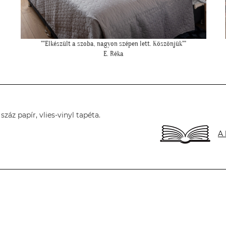
"Csodálatos a fotótapéta még szebb mint ahogy gondoltam!"
L. Ilona
áz papír, vlies-vinyl tapéta.
A 