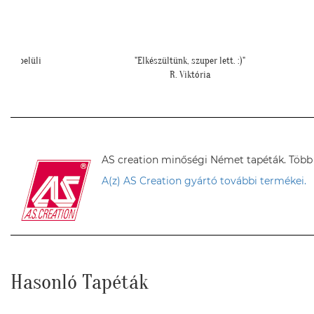
""Elkészült a szoba, nagyon szépen lett. Köszönjük""
E. Réka
AS creation minőségi Német tapéták. Több sz
A(z) AS Creation gyártó további termékei.
Hasonló Tapéták