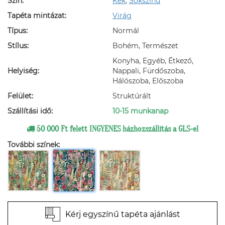
Szín:
Kék
,
Sokszínű
Tapéta mintázat:
Virág
Típus:
Normál
Stílus:
Bohém, Természet
Konyha, Egyéb, Étkező,
Helyiség:
Nappali, Fürdőszoba,
Hálószoba, Előszoba
Felület:
Struktúrált
Szállítási idő:
10-15 munkanap
50 000 Ft felett INGYENES házhozszállítás a GLS-el
További színek:
Kérj egyszínű tapéta ajánlást