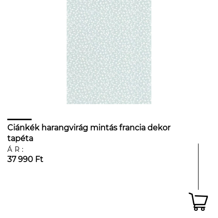
Ciánkék harangvirág mintás francia dekor
tapéta
ÁR:
37 990 Ft