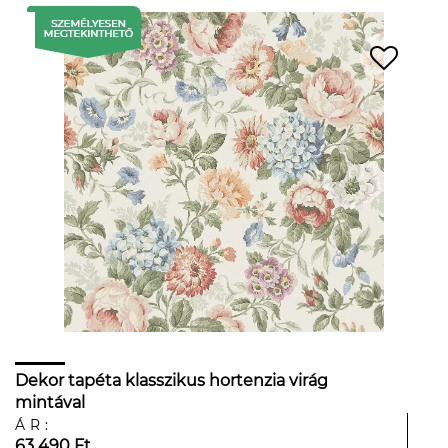
Dekor tapéta klasszikus hortenzia virág
mintával
ÁR:
63 490 Ft