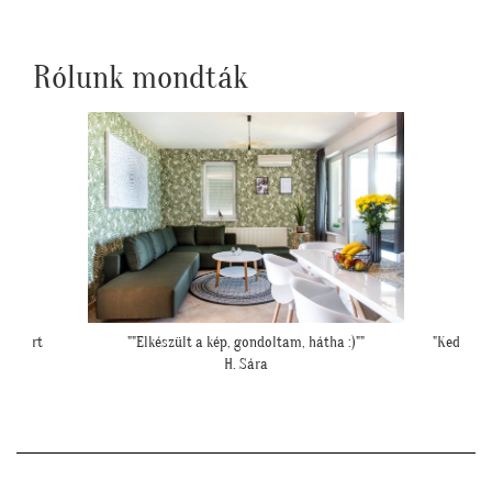
Rólunk mondták
 :)""
"Kedves Tapétatrend ! Köszönöm a makis tapétát.
Jó választás lett nagyon!"
T. Tünde