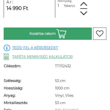
Mennyiség:
Ár:
Tekercs
14 990 Ft
Kosárba rakom
TEDD FEL A KÉRDÉSEDET
TAPÉTA MENNYISÉG KALKULÁTOR
Cikkszám:
TT1112432
Szélesség:
53 cm
Hosszúság:
1000 cm
Anyag:
Vinyl, Vlies
Mintaillesztés:
53 cm