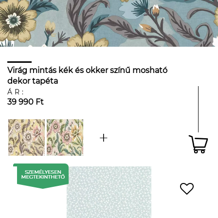
Virág mintás kék és okker színű mosható
dekor tapéta
ÁR:
39 990 Ft