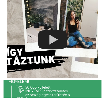
FIGYELEM!
50 000 Ft felett
INGYENES
házhozszállítás
az ország egész területén a
GLS-el.