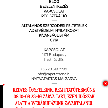
BLOG
BEJELENTKEZÉS
KAPCSOLAT
REGISZTRÁCIÓ
ÁLTALÁNOS SZERZŐDÉSI FELTÉTELEK
ADETVÉDELMI NYILATKOZAT
KÍVÁNSÁGLISTÁM
GYIK
KAPCSOLAT
1171 Budapest,
Pesti út 318.
+36 20 319 7799
info@tapetatrend.hu
NYITVATARTÁS MA:
ZÁRVA
X
KEDVES ÜGYFELEINK, BEMUTATÓTERMÜNK
Ez a weboldal cookie-kat használ, hogy a
08.10-08.23-IG ZÁRVA TART, EZEN IDŐSZAK
lehető legjobb élményt nyújtsa honlapunkon.
ALATT A WEBÁRUHÁZUNK ZAVARTALANUL
Beállítások