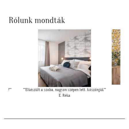
Rólunk mondták
Köszönjük""
"Elkészültünk, szuper lett. :)"
"Péld
R. Viktória
hipe