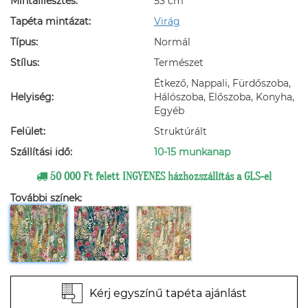
Mintaillesztés:
53 cm
Tapéta mintázat:
Virág
Típus:
Normál
Stílus:
Természet
Étkező, Nappali, Fürdőszoba,
Helyiség:
Hálószoba, Előszoba, Konyha,
Egyéb
Felület:
Struktúrált
Szállítási idő:
10-15 munkanap
50 000 Ft felett INGYENES házhozszállítás a GLS-el
További színek:
Kérj egyszínű tapéta ajánlást