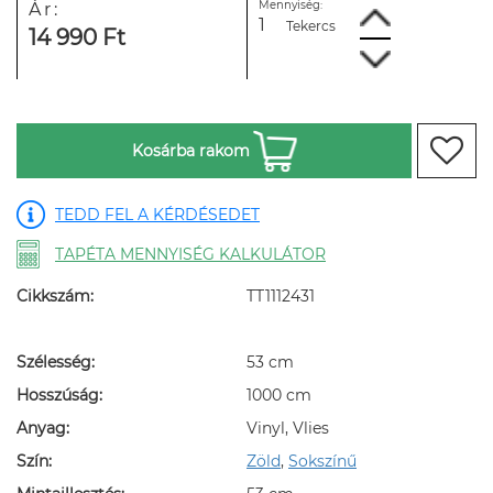
Mennyiség:
Ár:
Tekercs
14 990 Ft
Kosárba rakom
TEDD FEL A KÉRDÉSEDET
TAPÉTA MENNYISÉG KALKULÁTOR
Cikkszám:
TT1112431
Szélesség:
53 cm
Hosszúság:
1000 cm
Anyag:
Vinyl, Vlies
Szín:
Zöld
,
Sokszínű