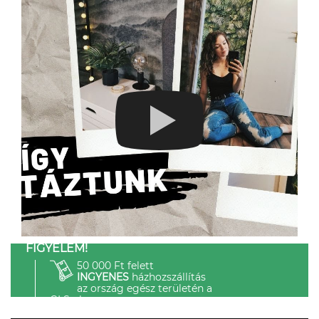
FIGYELEM!
50 000 Ft felett
INGYENES
házhozszállítás
az ország egész területén a
GLS-el.