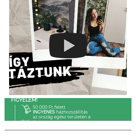
FIGYELEM!
50 000 Ft felett
INGYENES
házhozszállítás
az ország egész területén a
GLS-el.