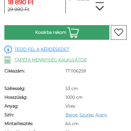
18 890 Ft
29 990 Ft
Kosárba rakom
TEDD FEL A KÉRDÉSEDET
TAPÉTA MENNYISÉG KALKULÁTOR
Cikkszám:
TT1106259
Szélesség:
53 cm
Hosszúság:
1000 cm
Anyag:
Vlies
Szín:
Beige
,
Szürke
,
Arany
Mintaillesztés:
64 cm