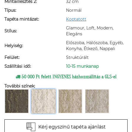
Mintaillesztés 2:
32 cm
Típus:
Normál
Tapéta mintázat:
Koptatott
Glamour, Loft, Modern,
Stílus:
Elegáns
Előszoba, Hálószoba, Egyéb,
Helyiség:
Konyha, Étkező, Nappali
Felület:
Struktúrált
Szállítási idő:
10-15 munkanap
50 000 Ft felett INGYENES házhozszállítás a GLS-el
További színek:
Kérj egyszínű tapéta ajánlást