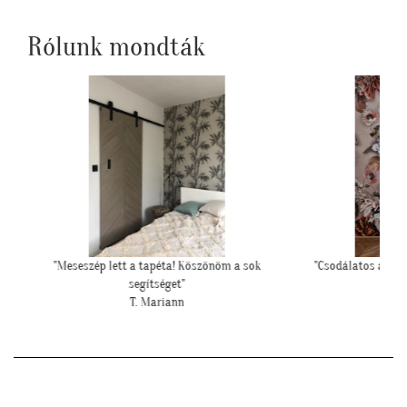
Rólunk mondták
 a sok
"Csodálatos a fotótapéta még szebb mint ahogy
""Csato
gondoltam!"
L. Ilona