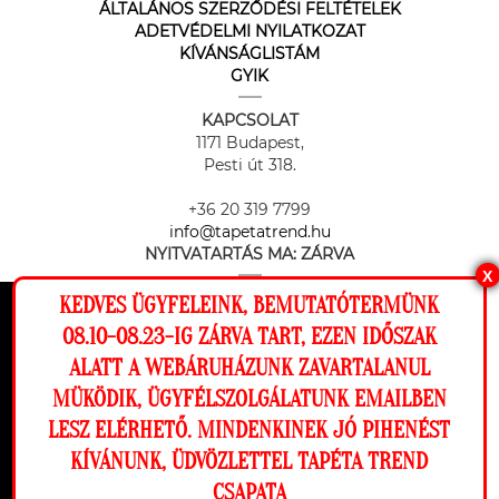
ÁLTALÁNOS SZERZŐDÉSI FELTÉTELEK
ADETVÉDELMI NYILATKOZAT
KÍVÁNSÁGLISTÁM
GYIK
KAPCSOLAT
1171 Budapest,
Pesti út 318.
+36 20 319 7799
info@tapetatrend.hu
NYITVATARTÁS MA:
ZÁRVA
X
KEDVES ÜGYFELEINK, BEMUTATÓTERMÜNK
Ez a weboldal cookie-kat használ, hogy a
08.10-08.23-IG ZÁRVA TART, EZEN IDŐSZAK
lehető legjobb élményt nyújtsa honlapunkon.
ALATT A WEBÁRUHÁZUNK ZAVARTALANUL
Beállítások
MÜKÖDIK, ÜGYFÉLSZOLGÁLATUNK EMAILBEN
Az online fizetést a Barion Payment Zrt. biztosítja, MNB engedély
száma: H-EN-I-1064/2013
LESZ ELÉRHETŐ. MINDENKINEK JÓ PIHENÉST
Elutasítom
Engedélyezem
KÍVÁNUNK, ÜDVÖZLETTEL TAPÉTA TREND
CSAPATA
Megnézem a falamon
Copyright © 2026 Tapéta Trend. Minden jog fenntartva. Tapéta trend Bt.