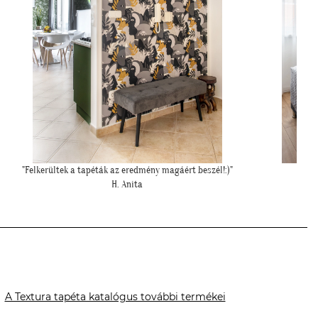
""Elkészült a szoba, nagyon szépen lett. Köszönjük""
""Kicsit
E. Réka
A Textura tapéta katalógus további termékei