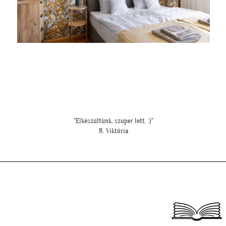
"Felkerültek a tapéták az eredmény magáért beszél!:)"
H. Anita