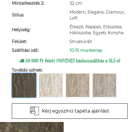
Mintaillesztés 2:
32 cm
Modern, Elegáns, Glamour,
Stílus:
Loft
Étkező, Nappali, Előszoba,
Helyiség:
Hálószoba, Egyéb, Konyha
Felület:
Struktúrált
Szállítási idő:
10-15 munkanap
50 000 Ft felett INGYENES házhozszállítás a GLS-el
További színek:
Kérj egyszínű tapéta ajánlást