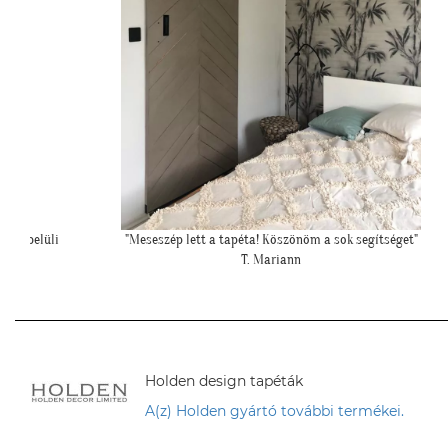
et"
"Elkészültünk, szuper lett. :)"
R. Viktória
Holden design tapéták
A(z) Holden gyártó további termékei.