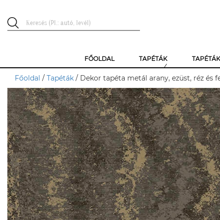
FŐOLDAL
TAPÉTÁK
TAPÉTÁ
Főoldal
/
Tapéták
/ Dekor tapéta metál arany, ezüst, réz és 