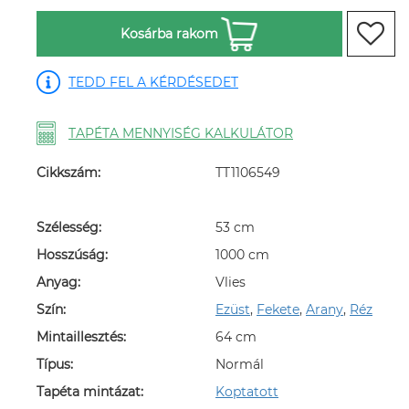
Kosárba rakom
TEDD FEL A KÉRDÉSEDET
TAPÉTA MENNYISÉG KALKULÁTOR
Cikkszám:
TT1106549
Szélesség:
53 cm
Hosszúság:
1000 cm
Anyag:
Vlies
Szín:
Ezüst
,
Fekete
,
Arany
,
Réz
Mintaillesztés:
64 cm
Típus:
Normál
Tapéta mintázat:
Koptatott