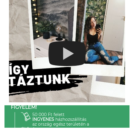
FIGYELEM!
50 000 Ft felett
INGYENES
házhozszállítás
az ország egész területén a
GLS-el.