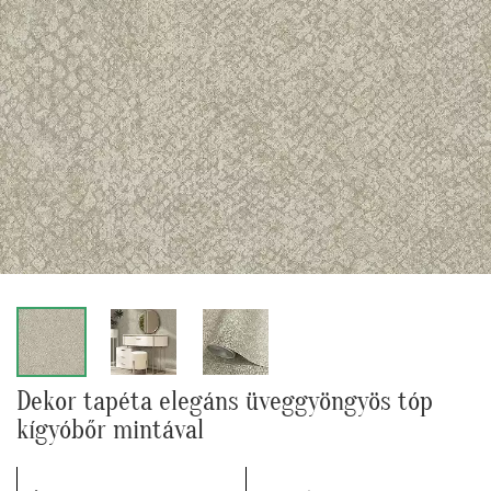
Dekor tapéta elegáns üveggyöngyös tóp
kígyóbőr mintával