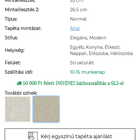
Mintaillesztés:
53 cm
Mintaillesztés 2:
26.5 cm
Típus:
Normál
Tapéta mintázat:
Állat
Stílus:
Elegáns, Modern
Egyéb, Konyha, Étkező,
Helyiség:
Nappali, Előszoba, Hálószoba
Felület:
Struktúrált
Szállítási idő:
10-15 munkanap
50 000 Ft felett INGYENES házhozszállítás a GLS-el
További színek:
Kérj egyszínű tapéta ajánlást