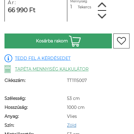
Mennyiség:
Ár:
Tekercs
66 990 Ft
Kosárba rakom
TEDD FEL A KÉRDÉSEDET
TAPÉTA MENNYISÉG KALKULÁTOR
Cikkszám:
TT1115007
Szélesség:
53 cm
Hosszúság:
1000 cm
Anyag:
Vlies
Szín:
Zöld