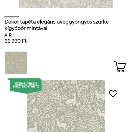
Dekor tapéta elegáns üveggyöngyös szürke
kígyóbőr mintával
ÁR:
66 990 Ft