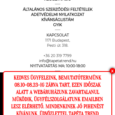
ÁLTALÁNOS SZERZŐDÉSI FELTÉTELEK
ADETVÉDELMI NYILATKOZAT
KÍVÁNSÁGLISTÁM
GYIK
KAPCSOLAT
1171 Budapest,
Pesti út 318.
+36 20 319 7799
info@tapetatrend.hu
NYITVATARTÁS MA:
10:00-18:00
X
KEDVES ÜGYFELEINK, BEMUTATÓTERMÜNK
Ez a weboldal cookie-kat használ, hogy a
08.10-08.23-IG ZÁRVA TART, EZEN IDŐSZAK
lehető legjobb élményt nyújtsa honlapunkon.
ALATT A WEBÁRUHÁZUNK ZAVARTALANUL
Beállítások
MÜKÖDIK, ÜGYFÉLSZOLGÁLATUNK EMAILBEN
Az online fizetést a Barion Payment Zrt. biztosítja, MNB engedély
száma: H-EN-I-1064/2013
LESZ ELÉRHETŐ. MINDENKINEK JÓ PIHENÉST
Elutasítom
Engedélyezem
KÍVÁNUNK, ÜDVÖZLETTEL TAPÉTA TREND