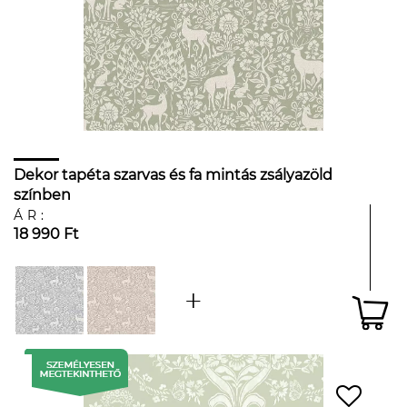
Dekor tapéta szarvas és fa mintás zsályazöld
színben
ÁR:
18 990 Ft