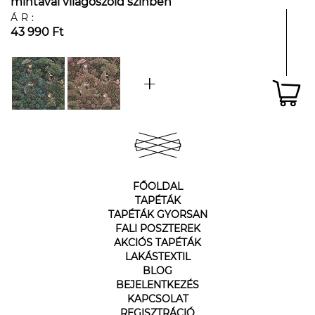
mintával világoszöld színben
ÁR:
43 990 Ft
FŐOLDAL
TAPÉTÁK
TAPÉTÁK GYORSAN
FALI POSZTEREK
AKCIÓS TAPÉTÁK
LAKÁSTEXTIL
BLOG
BEJELENTKEZÉS
KAPCSOLAT
REGISZTRÁCIÓ