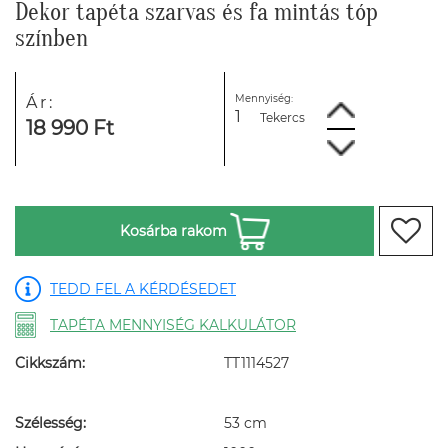
Dekor tapéta szarvas és fa mintás tóp
színben
Mennyiség:
Ár:
Tekercs
18 990 Ft
Kosárba rakom
TEDD FEL A KÉRDÉSEDET
TAPÉTA MENNYISÉG KALKULÁTOR
Cikkszám:
TT1114527
Szélesség:
53 cm