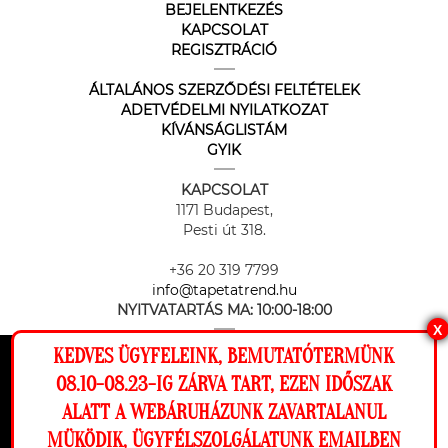
BEJELENTKEZÉS
KAPCSOLAT
REGISZTRÁCIÓ
ÁLTALÁNOS SZERZŐDÉSI FELTÉTELEK
ADETVÉDELMI NYILATKOZAT
KÍVÁNSÁGLISTÁM
GYIK
KAPCSOLAT
1171 Budapest,
Pesti út 318.
+36 20 319 7799
info@tapetatrend.hu
NYITVATARTÁS MA:
10:00-18:00
X
KEDVES ÜGYFELEINK, BEMUTATÓTERMÜNK
Ez a weboldal cookie-kat használ, hogy a
08.10-08.23-IG ZÁRVA TART, EZEN IDŐSZAK
lehető legjobb élményt nyújtsa honlapunkon.
ALATT A WEBÁRUHÁZUNK ZAVARTALANUL
Beállítások
MÜKÖDIK, ÜGYFÉLSZOLGÁLATUNK EMAILBEN
Az online fizetést a Barion Payment Zrt. biztosítja, MNB engedély