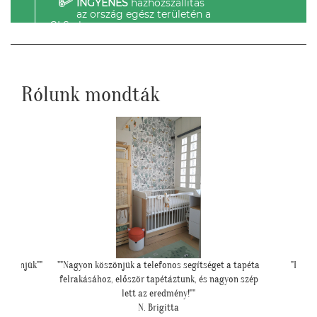
INGYENES
házhozszállítás
az ország egész területén a
GLS-el.
Rólunk mondták
et a tapéta
"Ilyen lett a lányom szobájában a gyönyörű
"Csodála
agyon szép
cseresznye virágos tapéta."
Cs. Andi