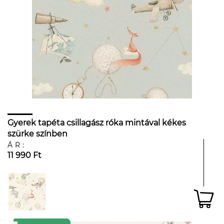
Gyerek tapéta csillagász róka mintával kékes
szürke színben
ÁR:
11 990 Ft