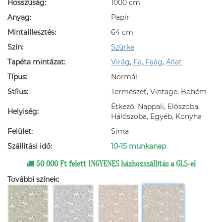
Hosszúság:
1000 cm
Anyag:
Papír
Mintaillesztés:
64 cm
Szín:
Szürke
Tapéta mintázat:
Virág
,
Fa, Faág
,
Állat
Típus:
Normál
Stílus:
Természet, Vintage, Bohém
Étkező, Nappali, Előszoba,
Helyiség:
Hálószoba, Egyéb, Konyha
Felület:
Sima
Szállítási idő:
10-15 munkanap
50 000 Ft felett INGYENES házhozszállítás a GLS-el
További színek: