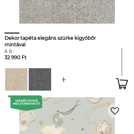
Dekor tapéta elegáns szürke kigyóbőr
mintával
ÁR:
32 990 Ft