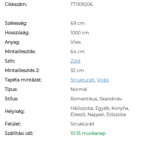
Cikkszám:
TT1109206
Szélesség:
69 cm
Hosszúság:
1000 cm
Anyag:
Vlies
Mintaillesztés:
64 cm
Szín:
Zöld
Mintaillesztés 2:
32 cm
Tapéta mintázat:
Strukturált
,
Virág
Típus:
Normál
Stílus:
Romantikus, Skandináv
Hálószoba, Egyéb, Konyha,
Helyiség:
Étkező, Nappali, Előszoba
Felület:
Struktúrált
Szállítási idő:
10-15 munkanap