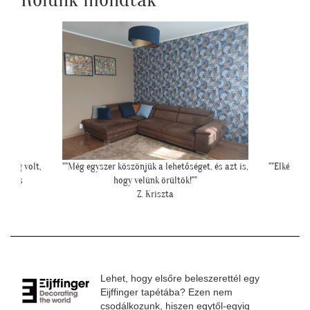
oldog volt,
""Még egyszer köszönjük a lehetőséget, és azt is,
""Elkészül
 magas
hogy velünk örültök!""
"
Z. Kriszta
Lehet, hogy elsőre beleszerettél egy
Eijffinger tapétába? Ezen nem
csodálkozunk, hiszen egytől-egyig