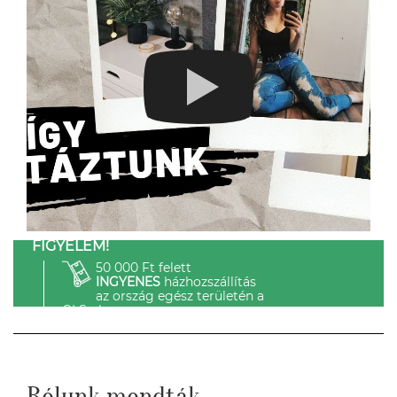
FIGYELEM!
50 000 Ft felett
INGYENES
házhozszállítás
az ország egész területén a
GLS-el.
Rólunk mondták