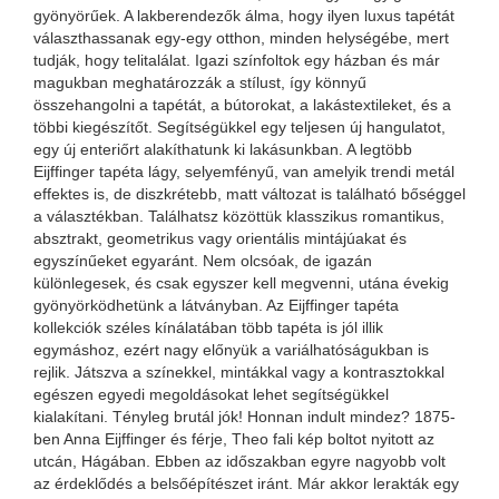
gyönyörűek. A lakberendezők álma, hogy ilyen luxus tapétát
választhassanak egy-egy otthon, minden helységébe, mert
tudják, hogy telitalálat. Igazi színfoltok egy házban és már
magukban meghatározzák a stílust, így könnyű
összehangolni a tapétát, a bútorokat, a lakástextileket, és a
többi kiegészítőt. Segítségükkel egy teljesen új hangulatot,
egy új enteriőrt alakíthatunk ki lakásunkban. A legtöbb
Eijffinger tapéta lágy, selyemfényű, van amelyik trendi metál
effektes is, de diszkrétebb, matt változat is található bőséggel
a választékban. Találhatsz közöttük klasszikus romantikus,
absztrakt, geometrikus vagy orientális mintájúakat és
egyszínűeket egyaránt. Nem olcsóak, de igazán
különlegesek, és csak egyszer kell megvenni, utána évekig
gyönyörködhetünk a látványban. Az Eijffinger tapéta
kollekciók széles kínálatában több tapéta is jól illik
egymáshoz, ezért nagy előnyük a variálhatóságukban is
rejlik. Játszva a színekkel, mintákkal vagy a kontrasztokkal
egészen egyedi megoldásokat lehet segítségükkel
kialakítani. Tényleg brutál jók! Honnan indult mindez? 1875-
ben Anna Eijffinger és férje, Theo fali kép boltot nyitott az
utcán, Hágában. Ebben az időszakban egyre nagyobb volt
az érdeklődés a belsőépítészet iránt. Már akkor lerakták egy