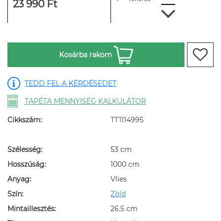
23 990 Ft
Kosárba rakom
TEDD FEL A KÉRDÉSEDET
TAPÉTA MENNYISÉG KALKULÁTOR
Cikkszám:
TT1114995
Szélesség:
53 cm
Hosszúság:
1000 cm
Anyag:
Vlies
Szín:
Zöld
Mintaillesztés:
26.5 cm