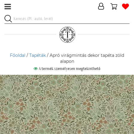
Főoldal
/
Tapéták
/ Apró virágmintás dekor tapéta zöld
alapon
A termék személyesen megtekinthető