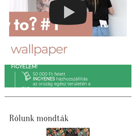
FIGYELEM!
50 000 Ft felett
INGYENES
házhozszállítás
az ország egész területén a
GLS-el.
Rólunk mondták