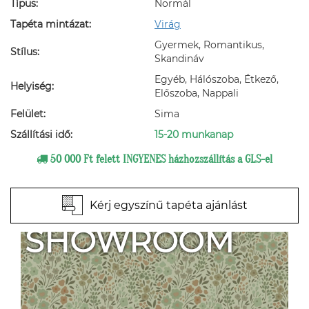
Típus:
Normál
Tapéta mintázat:
Virág
Gyermek, Romantikus,
Stílus:
Skandináv
Egyéb, Hálószoba, Étkező,
Helyiség:
Előszoba, Nappali
Felület:
Sima
Szállítási idő:
15-20 munkanap
50 000 Ft felett INGYENES házhozszállítás a GLS-el
Kérj egyszínű tapéta ajánlást
SHOWROOM