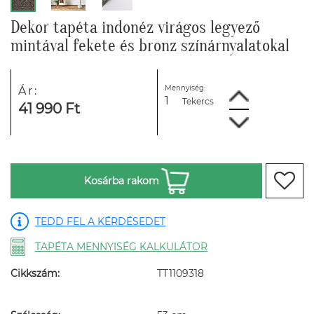
Dekor tapéta indonéz virágos legyező
mintával fekete és bronz színárnyalatokal
Mennyiség:
Ár:
Tekercs
41 990 Ft
Kosárba rakom
TEDD FEL A KÉRDÉSEDET
TAPÉTA MENNYISÉG KALKULÁTOR
Cikkszám:
TT1109318