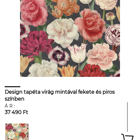
Design tapéta virág mintával fekete és piros
színben
ÁR:
37 490 Ft