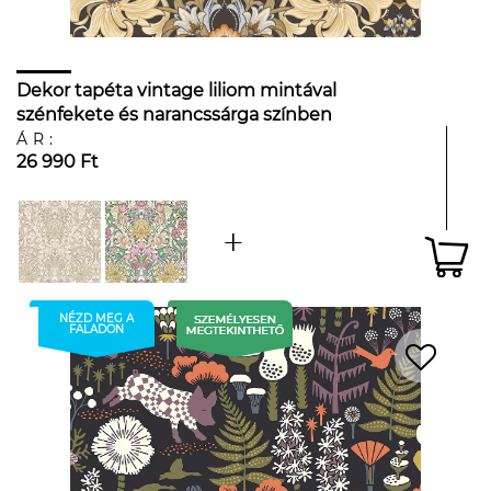
Dekor tapéta vintage liliom mintával
szénfekete és narancssárga színben
ÁR:
26 990 Ft
NÉZD MEG A
FALADON