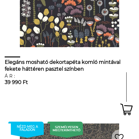
Elegáns mosható dekortapéta komló mintával
fekete háttéren pasztel színben
ÁR:
39 990 Ft
NÉZD MEG A
FALADON