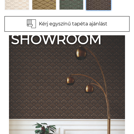
Kérj egyszínű tapéta ajánlást
SHOWROOM