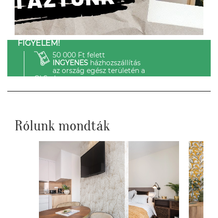
FIGYELEM!
50 000 Ft felett
INGYENES
házhozszállítás
az ország egész területén a
GLS-el.
Rólunk mondták