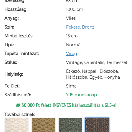
Szélesség:
53 cm
Hosszúság:
1000 cm
Anyag:
Vlies
Szín:
Fekete
,
Bronz
Mintaillesztés:
13 cm
Típus:
Normál
Tapéta mintázat:
Virág
Stílus:
Vintage, Orientális, Természet
Étkező, Nappali, Előszoba,
Helyiség:
Hálószoba, Egyéb, Konyha
Felület:
Sima
Szállítási idő:
7-15 munkanap
50 000 Ft felett INGYENES házhozszállítás a GLS-el
További színek: