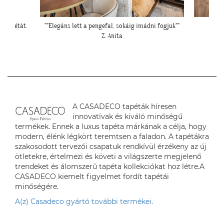
i fogjuk""
"Elkészültünk, szuper lett. :)"
""Még egy
R. Viktória
A CASADECO tapéták híresen
innovatívak és kiváló minőségű
termékek. Ennek a luxus tapéta márkának a célja, hogy
modern, élénk légkört teremtsen a faladon. A tapétákra
szakosodott tervezői csapatuk rendkívül érzékeny az új
ötletekre, értelmezi és követi a világszerte megjelenő
trendeket és álomszerű tapéta kollekciókat hoz létre.A
CASADECO kiemelt figyelmet fordít tapétái
minőségére.
A(z) Casadeco gyártó további termékei.