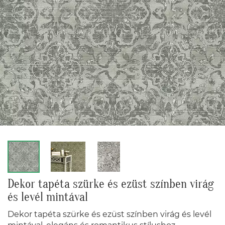
Dekor tapéta szürke és ezüst színben virág
és levél mintával
Dekor tapéta szürke és ezüst színben virág és levél