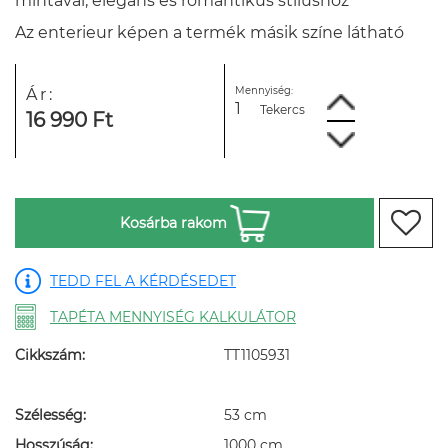
mintával, elegáns és romantikus stílushoz
Az enterieur képen a termék másik színe látható
Mennyiség:
Ár:
Tekercs
16 990 Ft
Kosárba rakom
TEDD FEL A KÉRDÉSEDET
TAPÉTA MENNYISÉG KALKULÁTOR
Cikkszám:
TT1105931
Szélesség:
53 cm
Hosszúság:
1000 cm