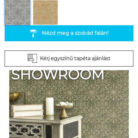
Nézd meg a szobád falán!
Kérj egyszínű tapéta ajánlást
SHOWROOM