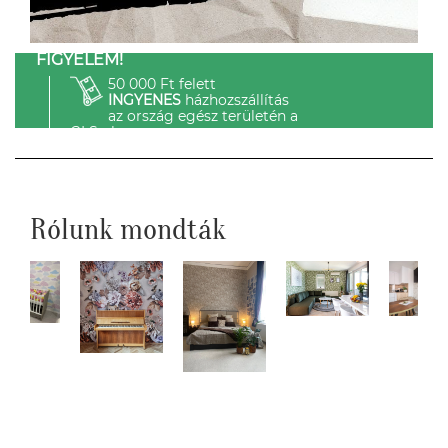
FIGYELEM!
50 000 Ft felett
INGYENES
házhozszállítás
az ország egész területén a
GLS-el.
Rólunk mondták