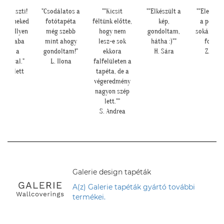
ia Kriszti!
"Csodálatos a
""Kicsit
""Elkészült a
""Elegáns 
rtem neked
fotótapéta
féltünk előtte,
kép,
a pengef
eket. Ilyen
még szebb
hogy nem
gondoltam,
sokáig im
tt a baba
mint ahogy
lesz-e sok
hátha :)""
fogjuk"
sarok a
gondoltam!"
ekkora
H. Sára
Z. Anit
pétával."
L. Ilona
falfelületen a
. Nikolett
tapéta, de a
végeredmény
nagyon szép
lett.""
S. Andrea
Galerie design tapéták
A(z) Galerie tapéták gyártó további
termékei.