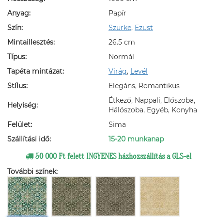
Anyag:
Papír
Szín:
Szürke
,
Ezüst
Mintaillesztés:
26.5 cm
Típus:
Normál
Tapéta mintázat:
Virág
,
Levél
Stílus:
Elegáns, Romantikus
Étkező, Nappali, Előszoba,
Helyiség:
Hálószoba, Egyéb, Konyha
Felület:
Sima
Szállítási idő:
15-20 munkanap
50 000 Ft felett INGYENES házhozszállítás a GLS-el
További színek: