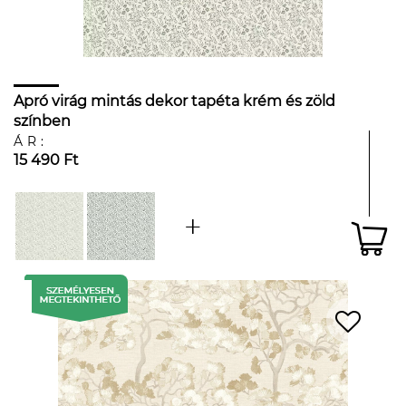
Apró virág mintás dekor tapéta krém és zöld
színben
ÁR:
15 490 Ft