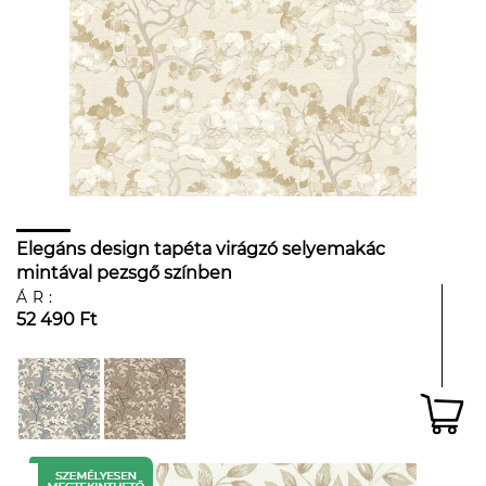
Elegáns design tapéta virágzó selyemakác
mintával pezsgő színben
ÁR:
52 490 Ft