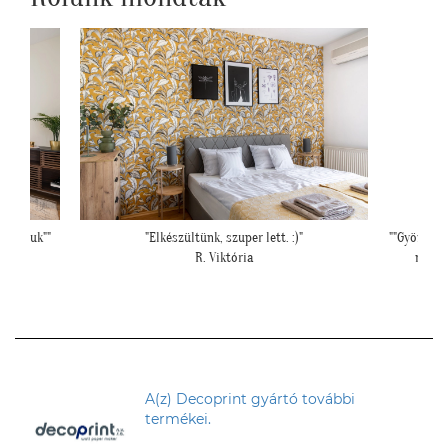
i fogjuk""
"Elkészültünk, szuper lett. :)"
""Gyönyörű
R. Viktória
mivel
A(z) Decoprint gyártó további
termékei.