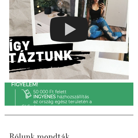
FIGYELEM!
50 000 Ft felett
INGYENES
házhozszállítás
az ország egész területén a
GLS-el.
Rólunk mondták