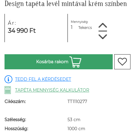
Design tapéta levél mintával krém színben
Mennyiség:
Ár:
Tekercs
34 990 Ft
Kosárba rakom
TEDD FEL A KÉRDÉSEDET
TAPÉTA MENNYISÉG KALKULÁTOR
Cikkszám:
TT1110277
Szélesség:
53 cm
Hosszúság:
1000 cm