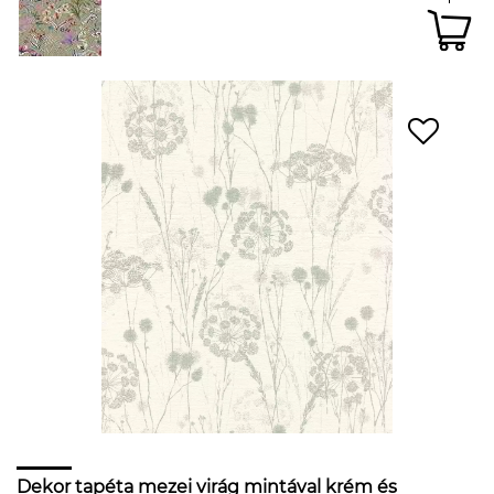
Dekor tapéta mezei virág mintával krém és