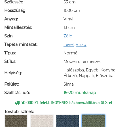
Szélesség:
53 cm
Hosszúság:
1000 cm
Anyag:
Vinyl
Mintaillesztés:
13 cm
Szín:
Zöld
Tapéta mintázat:
Levél
,
Virág
Típus:
Normál
Stílus:
Modern, Természet
Hálószoba, Egyéb, Konyha,
Helyiség:
Étkező, Nappali, Előszoba
Felület:
Sima
Szállítási idő:
15-20 munkanap
50 000 Ft felett INGYENES házhozszállítás a GLS-el
További színek: