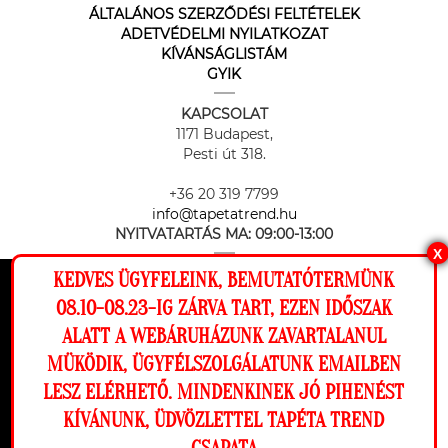
ÁLTALÁNOS SZERZŐDÉSI FELTÉTELEK
ADETVÉDELMI NYILATKOZAT
KÍVÁNSÁGLISTÁM
GYIK
KAPCSOLAT
1171 Budapest,
Pesti út 318.
+36 20 319 7799
info@tapetatrend.hu
NYITVATARTÁS MA:
09:00-13:00
X
KEDVES ÜGYFELEINK, BEMUTATÓTERMÜNK
Ez a weboldal cookie-kat használ, hogy a
08.10-08.23-IG ZÁRVA TART, EZEN IDŐSZAK
lehető legjobb élményt nyújtsa honlapunkon.
ALATT A WEBÁRUHÁZUNK ZAVARTALANUL
Beállítások
MÜKÖDIK, ÜGYFÉLSZOLGÁLATUNK EMAILBEN
Az online fizetést a Barion Payment Zrt. biztosítja, MNB engedély
száma: H-EN-I-1064/2013
LESZ ELÉRHETŐ. MINDENKINEK JÓ PIHENÉST
Elutasítom
Engedélyezem
KÍVÁNUNK, ÜDVÖZLETTEL TAPÉTA TREND