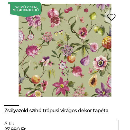
Zsályazöld színű trópusi virágos dekor tapéta
ÁR:
27 990 Ft