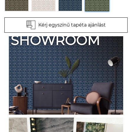
Kérj egyszínű tapéta ajánlást
SHOWROOM