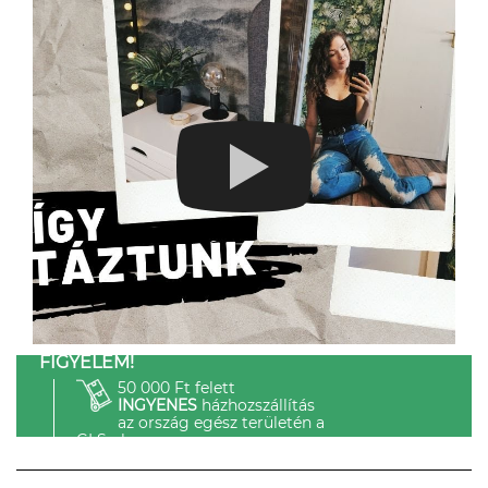
FIGYELEM!
50 000 Ft felett
INGYENES
házhozszállítás
az ország egész területén a
GLS-el.