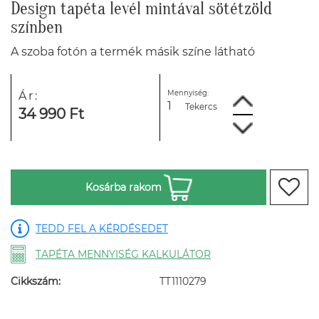
Design tapéta levél mintával sötétzöld
színben
A szoba fotón a termék másik színe látható
Mennyiség:
Ár:
Tekercs
34 990 Ft
Kosárba rakom
TEDD FEL A KÉRDÉSEDET
TAPÉTA MENNYISÉG KALKULÁTOR
Cikkszám:
TT1110279