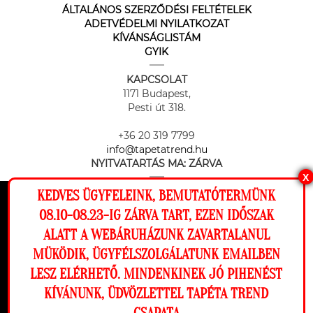
ÁLTALÁNOS SZERZŐDÉSI FELTÉTELEK
ADETVÉDELMI NYILATKOZAT
KÍVÁNSÁGLISTÁM
GYIK
KAPCSOLAT
1171 Budapest,
Pesti út 318.
+36 20 319 7799
info@tapetatrend.hu
NYITVATARTÁS MA:
ZÁRVA
X
KEDVES ÜGYFELEINK, BEMUTATÓTERMÜNK
Ez a weboldal cookie-kat használ, hogy a
08.10-08.23-IG ZÁRVA TART, EZEN IDŐSZAK
lehető legjobb élményt nyújtsa honlapunkon.
ALATT A WEBÁRUHÁZUNK ZAVARTALANUL
Beállítások
MÜKÖDIK, ÜGYFÉLSZOLGÁLATUNK EMAILBEN
Az online fizetést a Barion Payment Zrt. biztosítja, MNB engedély
száma: H-EN-I-1064/2013
LESZ ELÉRHETŐ. MINDENKINEK JÓ PIHENÉST
Elutasítom
Engedélyezem
KÍVÁNUNK, ÜDVÖZLETTEL TAPÉTA TREND