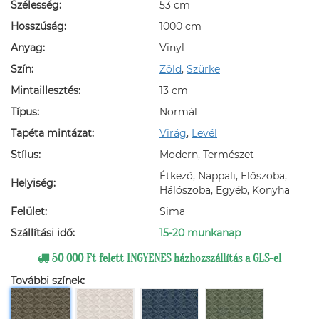
Szélesség:
53 cm
Hosszúság:
1000 cm
Anyag:
Vinyl
Szín:
Zöld
,
Szürke
Mintaillesztés:
13 cm
Típus:
Normál
Tapéta mintázat:
Virág
,
Levél
Stílus:
Modern, Természet
Étkező, Nappali, Előszoba,
Helyiség:
Hálószoba, Egyéb, Konyha
Felület:
Sima
Szállítási idő:
15-20 munkanap
50 000 Ft felett INGYENES házhozszállítás a GLS-el
További színek: