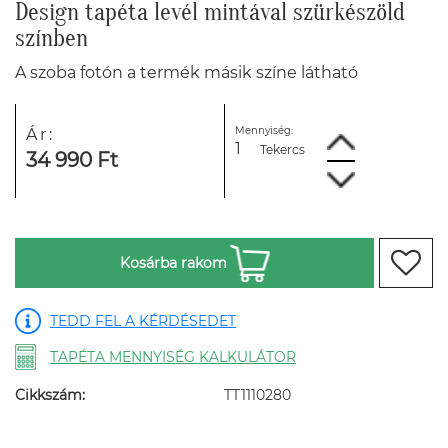
Design tapéta levél mintával szürkészöld
színben
A szoba fotón a termék másik színe látható
Mennyiség:
Ár:
Tekercs
34 990 Ft
Kosárba rakom
TEDD FEL A KÉRDÉSEDET
TAPÉTA MENNYISÉG KALKULÁTOR
Cikkszám:
TT1110280