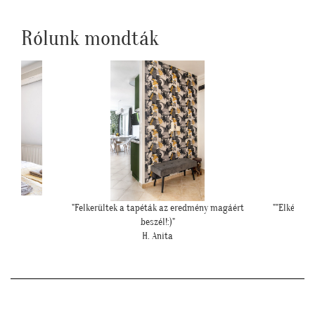
Rólunk mondták
magáért
""Elkészült a szoba, nagyon szépen lett. Köszönjük""
"Csodála
E. Réka