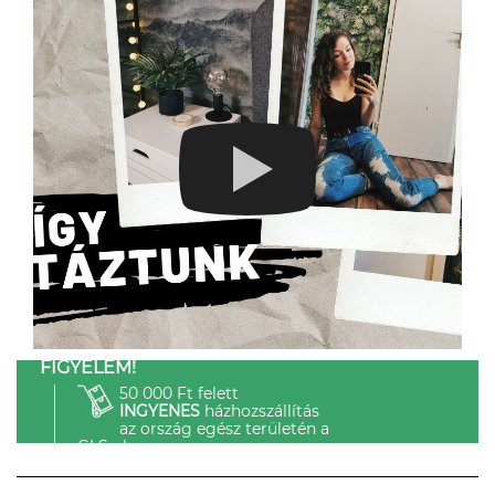
FIGYELEM!
50 000 Ft felett
INGYENES
házhozszállítás
az ország egész területén a
GLS-el.