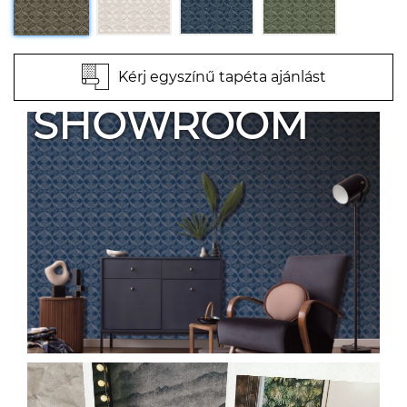
Kérj egyszínű tapéta ajánlást
SHOWROOM