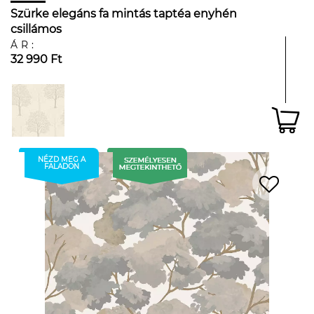
Szürke elegáns fa mintás taptéa enyhén
csillámos
ÁR:
32 990 Ft
NÉZD MEG A
FALADON