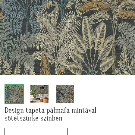
Design tapéta pálmafa mintával
sötétszürke színben