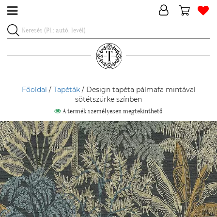
Főoldal
/
Tapéták
/ Design tapéta pálmafa mintával
sötétszürke színben
A termék személyesen megtekinthető