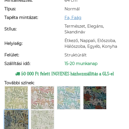
Mintaillesztés:
64 cm
Típus:
Normál
Tapéta mintázat:
Fa, Faág
Természet, Elegáns,
Stílus:
Skandináv
Étkező, Nappali, Előszoba,
Helyiség:
Hálószoba, Egyéb, Konyha
Felület:
Struktúrált
Szállítási idő:
15-20 munkanap
50 000 Ft felett INGYENES házhozszállítás a GLS-el
További színek: