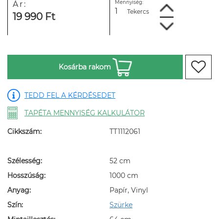
Mennyiség:
Ár:
Tekercs
19 990 Ft
Kosárba rakom
TEDD FEL A KÉRDÉSEDET
TAPÉTA MENNYISÉG KALKULÁTOR
Cikkszám:
TT1112061
Szélesség:
52 cm
Hosszúság:
1000 cm
Anyag:
Papír, Vinyl
Szín:
Szürke