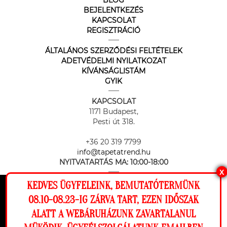
BLOG
BEJELENTKEZÉS
KAPCSOLAT
REGISZTRÁCIÓ
ÁLTALÁNOS SZERZŐDÉSI FELTÉTELEK
ADETVÉDELMI NYILATKOZAT
KÍVÁNSÁGLISTÁM
GYIK
KAPCSOLAT
1171 Budapest,
Pesti út 318.
+36 20 319 7799
info@tapetatrend.hu
NYITVATARTÁS MA:
10:00-18:00
X
KEDVES ÜGYFELEINK, BEMUTATÓTERMÜNK
Ez a weboldal cookie-kat használ, hogy a
08.10-08.23-IG ZÁRVA TART, EZEN IDŐSZAK
lehető legjobb élményt nyújtsa honlapunkon.
ALATT A WEBÁRUHÁZUNK ZAVARTALANUL
Beállítások