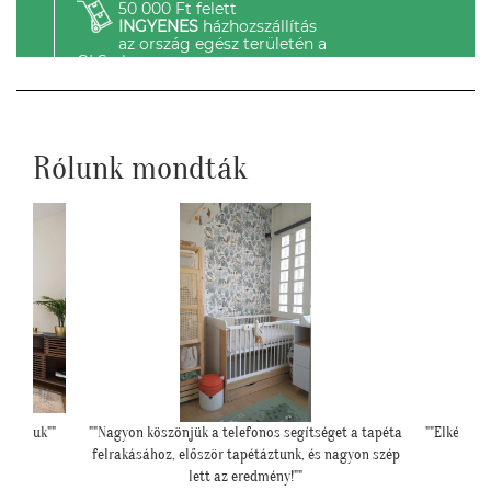
50 000 Ft felett
INGYENES
házhozszállítás
az ország egész területén a
GLS-el.
Rólunk mondták
et a tapéta
""Elkészült a szoba, nagyon szépen lett. Köszönjük""
agyon szép
E. Réka