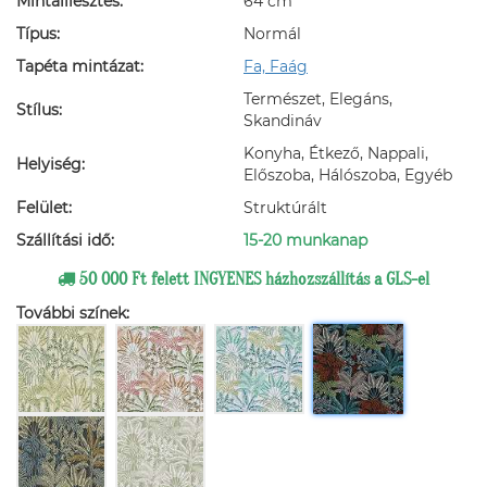
Mintaillesztés:
64 cm
Típus:
Normál
Tapéta mintázat:
Fa, Faág
Természet, Elegáns,
Stílus:
Skandináv
Konyha, Étkező, Nappali,
Helyiség:
Előszoba, Hálószoba, Egyéb
Felület:
Struktúrált
Szállítási idő:
15-20 munkanap
50 000 Ft felett INGYENES házhozszállítás a GLS-el
További színek: