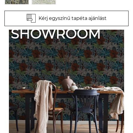
Kérj egyszínű tapéta ajánlást
SHOWROOM