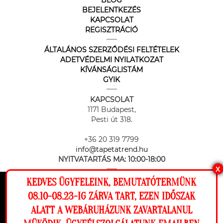
BLOG
BEJELENTKEZÉS
KAPCSOLAT
REGISZTRÁCIÓ
ÁLTALÁNOS SZERZŐDÉSI FELTÉTELEK
ADETVÉDELMI NYILATKOZAT
KÍVÁNSÁGLISTÁM
GYIK
KAPCSOLAT
1171 Budapest,
Pesti út 318.
+36 20 319 7799
info@tapetatrend.hu
NYITVATARTÁS MA:
10:00-18:00
X
KEDVES ÜGYFELEINK, BEMUTATÓTERMÜNK
Ez a weboldal cookie-kat használ, hogy a
08.10-08.23-IG ZÁRVA TART, EZEN IDŐSZAK
lehető legjobb élményt nyújtsa honlapunkon.
ALATT A WEBÁRUHÁZUNK ZAVARTALANUL
Beállítások