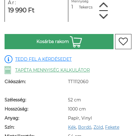
Mennyiség:
Ár:
Tekercs
19 990 Ft
Kosárba rakom
TEDD FEL A KÉRDÉSEDET
TAPÉTA MENNYISÉG KALKULÁTOR
Cikkszám:
TT1112060
Szélesség:
52 cm
Hosszúság:
1000 cm
Anyag:
Papír, Vinyl
Szín:
Kék
,
Bordó
,
Zöld
,
Fekete