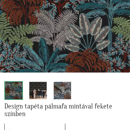
Design tapéta pálmafa mintával fekete
színben