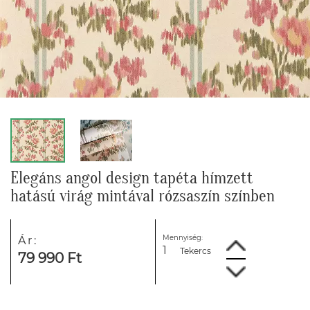
Elegáns angol design tapéta hímzett
hatású virág mintával rózsaszín színben
Mennyiség:
Ár:
Tekercs
79 990 Ft