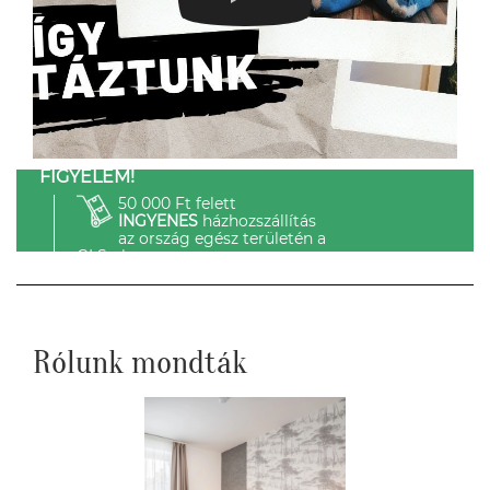
FIGYELEM!
50 000 Ft felett
INGYENES
házhozszállítás
az ország egész területén a
GLS-el.
Rólunk mondták