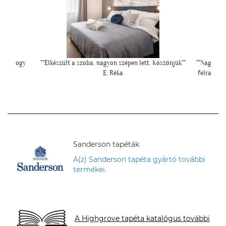
int ahogy
""Elkészült a szoba, nagyon szépen lett. Köszönjük""
""Nagyon k
E. Réka
felrakásá
Sanderson tapéták
A(z) Sanderson tapéta gyártó további
termékei.
A Highgrove tapéta katalógus további