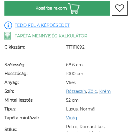
Kosárba rakom
TEDD FEL A KÉRDÉSEDET
TAPÉTA MENNYISÉG KALKULÁTOR
Cikkszám:
TT1111692
Szélesség:
68.6 cm
Hosszúság:
1000 cm
Anyag:
Vlies
Szín:
Rózsaszín
,
Zöld
,
Krém
Mintaillesztés:
52 cm
Típus:
Luxus, Normál
Tapéta mintázat:
Virág
Retro, Romantikus,
Stílus: