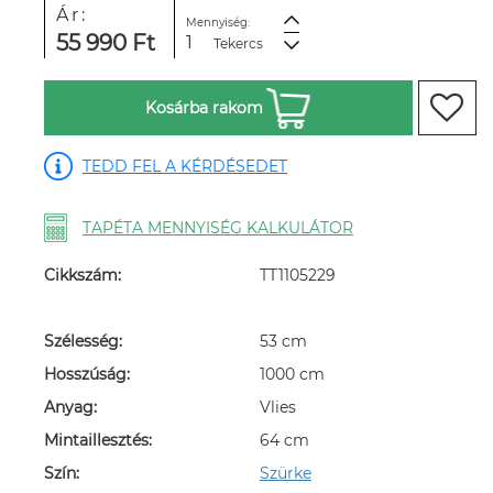
Ár:
Mennyiség:
55 990 Ft
Tekercs
Kosárba rakom
TEDD FEL A KÉRDÉSEDET
TAPÉTA MENNYISÉG KALKULÁTOR
Cikkszám:
TT1105229
Szélesség:
53 cm
Hosszúság:
1000 cm
Anyag:
Vlies
Mintaillesztés:
64 cm
Szín:
Szürke