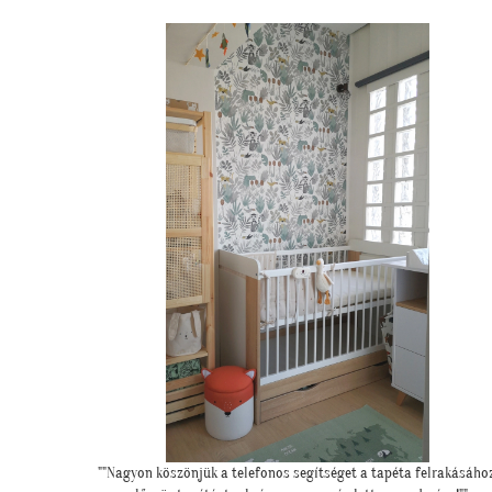
rakásához,
"Csodálatos a fotótapéta még szebb mint ahogy gondoltam!"