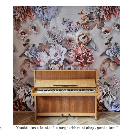
""Kicsit féltünk előtte, hogy nem lesz-e sok ekkora falfelületen a