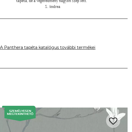
H. Anita
A Panthera tapéta katalógus további termékei