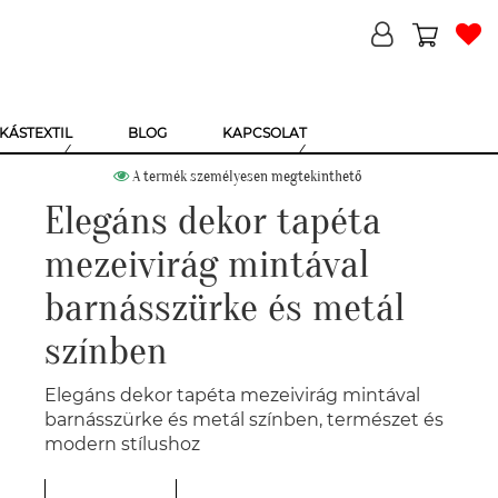
KÁSTEXTIL
BLOG
KAPCSOLAT
A termék személyesen megtekinthető
Elegáns dekor tapéta
mezeivirág mintával
barnásszürke és metál
színben
Elegáns dekor tapéta mezeivirág mintával
barnásszürke és metál színben, természet és
modern stílushoz