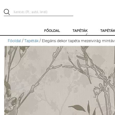
FŐOLDAL
TAPÉTÁK
TAPÉTÁ
Főoldal
/
Tapéták
/ Elegáns dekor tapéta mezeivirág mintáv