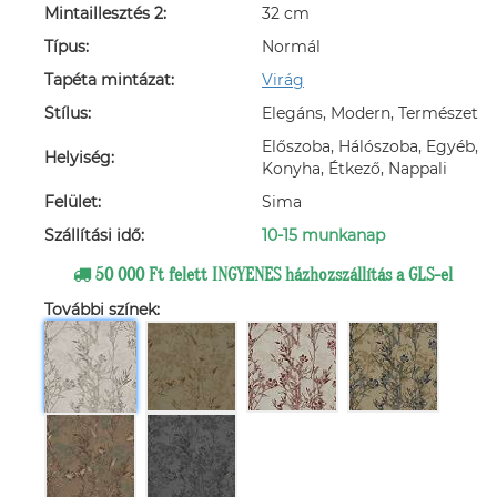
Mintaillesztés 2:
32 cm
Típus:
Normál
Tapéta mintázat:
Virág
Stílus:
Elegáns, Modern, Természet
Előszoba, Hálószoba, Egyéb,
Helyiség:
Konyha, Étkező, Nappali
Felület:
Sima
Szállítási idő:
10-15 munkanap
50 000 Ft felett INGYENES házhozszállítás a GLS-el
További színek: