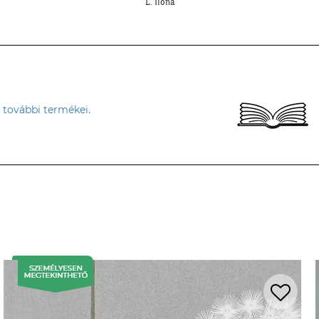
tapéta, de a végeredmény nagyon szép lett.""
S. Andrea
 további termékei.