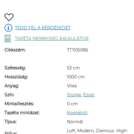
TEDD FEL A KÉRDÉSEDET
TAPÉTA MENNYISÉG KALKULÁTOR
Cikkszám:
TT1105086
Szélesség:
53 cm
Hosszúság:
1000 cm
Anyag:
Vlies
Szín:
Szürke
,
Ezüst
Mintaillesztés:
0 cm
Tapéta mintázat:
Koptatott
Típus:
Normál
Loft, Modern, Glamour, High-
Stílus: