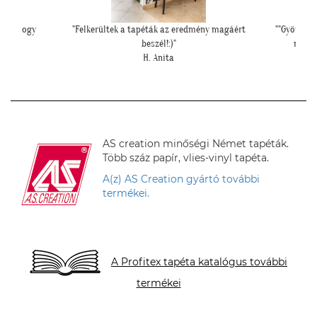
magáért
""Gyönyörűek a tapéták. A szakember is boldog volt,
"Péld
mivel tényleg könnyű volt feltenni, magas
hipe
minőségüknek köszönhetően!""
L. P. Katalin
AS creation minőségi Német tapéták.
Több száz papír, vlies-vinyl tapéta.
A(z) AS Creation gyártó további
termékei.
A Profitex tapéta katalógus további
termékei