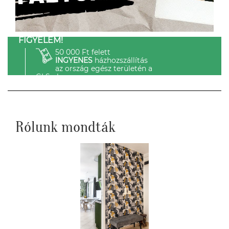
FIGYELEM!
50 000 Ft felett
INGYENES
házhozszállítás
az ország egész területén a
GLS-el.
Rólunk mondták