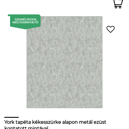
York tapéta kékesszürke alapon metál ezüst
koptatott mintával