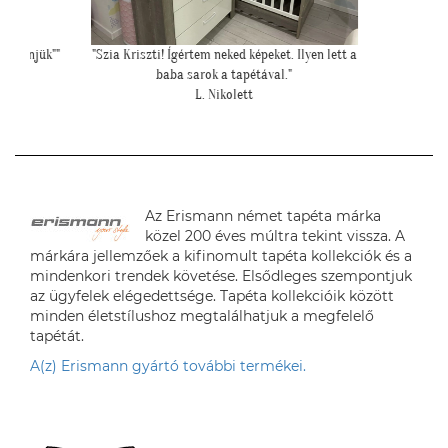
Köszönjük""
"Szia Kriszti! Ígértem neked képeket. Ilyen lett a
"Mese
baba sarok a tapétával."
L. Nikolett
Az Erismann német tapéta márka
közel 200 éves múltra tekint vissza. A
márkára jellemzőek a kifinomult tapéta kollekciók és a
mindenkori trendek követése. Elsődleges szempontjuk
az ügyfelek elégedettsége. Tapéta kollekcióik között
minden életstílushoz megtalálhatjuk a megfelelő
tapétát.
A(z) Erismann gyártó további termékei.