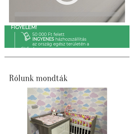
FIGYELEM!
50 000 Ft felett
INGYENES
házhozszállítás
az ország egész területén a
GLS-el.
Rólunk mondták