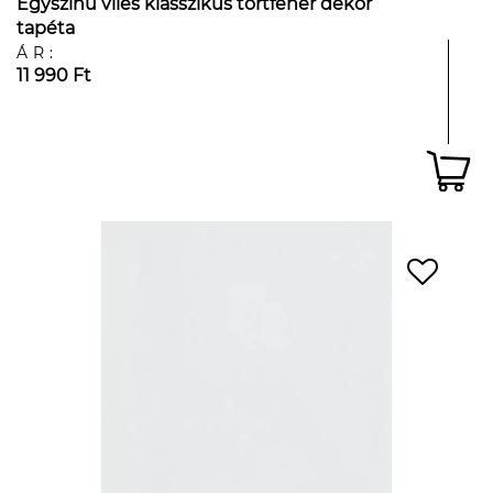
Egyszínű vlies klasszikus törtfehér dekor
tapéta
ÁR:
11 990 Ft