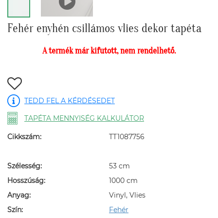
Fehér enyhén csillámos vlies dekor tapéta
A termék már kifutott, nem rendelhető.
TEDD FEL A KÉRDÉSEDET
TAPÉTA MENNYISÉG KALKULÁTOR
Cikkszám:
TT1087756
Szélesség:
53 cm
Hosszúság:
1000 cm
Anyag:
Vinyl, Vlies
Szín:
Fehér