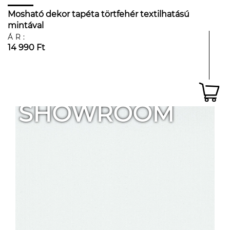
Mosható dekor tapéta törtfehér textilhatású
mintával
ÁR:
14 990 Ft
SHOWROOM