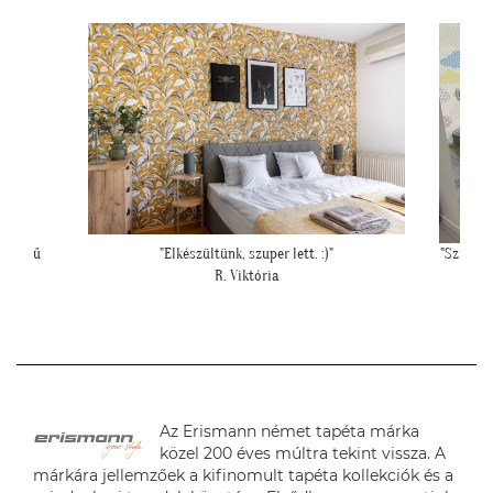
. :)"
"Szia Kriszti! Ígértem neked képeket. Ilyen lett a
""Elké
baba sarok a tapétával."
L. Nikolett
Az Erismann német tapéta márka
közel 200 éves múltra tekint vissza. A
márkára jellemzőek a kifinomult tapéta kollekciók és a