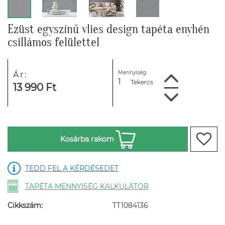
Ezüst egyszínű vlies design tapéta enyhén
csillámos felülettel
Mennyiség:
Ár:
Tekercs
13 990 Ft
Kosárba rakom
TEDD FEL A KÉRDÉSEDET
TAPÉTA MENNYISÉG KALKULÁTOR
Cikkszám:
TT1084136