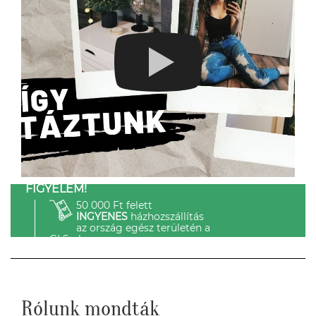
FIGYELEM!
50 000 Ft felett
INGYENES
házhozszállítás
az ország egész területén a
GLS-el.
Rólunk mondták