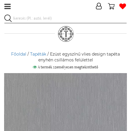
Főoldal
/
Tapéták
/ Ezüst egyszínű vlies design tapéta
enyhén csillámos felülettel
A termék személyesen megtekinthető