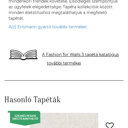
mindenkori trendek követése. Elsődleges szempontjuk
az ügyfelek elégedettsége. Tapéta kollekcióik között
minden életstílushoz megtalálhatjuk a megfelelő
tapétát.
A(z) Erismann gyártó további termékei.
A Fashion for Walls 3 tapéta katalógus
további termékei
Hasonló Tapéták