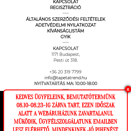
KAPCSOLAT
REGISZTRÁCIÓ
ÁLTALÁNOS SZERZŐDÉSI FELTÉTELEK
ADETVÉDELMI NYILATKOZAT
KÍVÁNSÁGLISTÁM
GYIK
KAPCSOLAT
1171 Budapest,
Pesti út 318.
+36 20 319 7799
info@tapetatrend.hu
NYITVATARTÁS MA:
10:00-18:00
X
KEDVES ÜGYFELEINK, BEMUTATÓTERMÜNK
Ez a weboldal cookie-kat használ, hogy a
08.10-08.23-IG ZÁRVA TART, EZEN IDŐSZAK
lehető legjobb élményt nyújtsa honlapunkon.
ALATT A WEBÁRUHÁZUNK ZAVARTALANUL
Beállítások
MÜKÖDIK, ÜGYFÉLSZOLGÁLATUNK EMAILBEN
Az online fizetést a Barion Payment Zrt. biztosítja, MNB engedély
száma: H-EN-I-1064/2013
LESZ ELÉRHETŐ. MINDENKINEK JÓ PIHENÉST