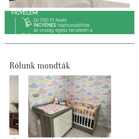
FIGYELEM!
50 000 Ft felett
INGYENES
házhozszállítás
az ország egész területén a
GLS-el.
Rólunk mondták