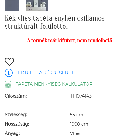
Kék vlies tapéta enyhén csillámos
struktúrált felülettel
A termék már kifutott, nem rendelhető.
TEDD FEL A KÉRDÉSEDET
TAPÉTA MENNYISÉG KALKULÁTOR
Cikkszám:
TT1074143
Szélesség:
53 cm
Hosszúság:
1000 cm
Anyag:
Vlies