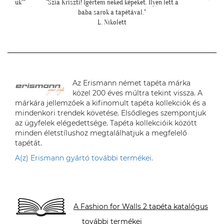
i fogjuk""
"Szia Kriszti! Ígértem neked képeket. Ilyen lett a
"Péld
baba sarok a tapétával."
hipe
L. Nikolett
Az Erismann német tapéta márka
közel 200 éves múltra tekint vissza. A
márkára jellemzőek a kifinomult tapéta kollekciók és a
mindenkori trendek követése. Elsődleges szempontjuk
az ügyfelek elégedettsége. Tapéta kollekcióik között
minden életstílushoz megtalálhatjuk a megfelelő
tapétát.
A(z) Erismann gyártó további termékei.
A Fashion for Walls 2 tapéta katalógus
további termékei