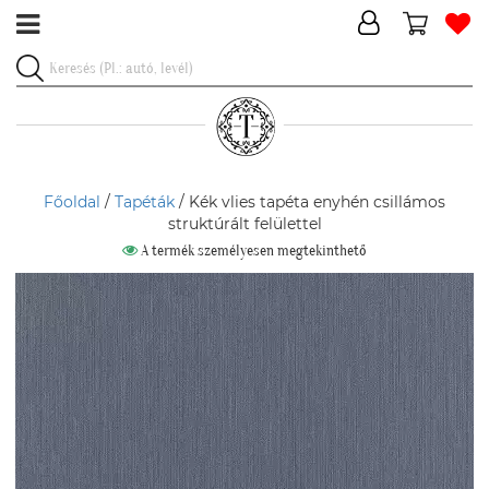
Főoldal
/
Tapéták
/ Kék vlies tapéta enyhén csillámos
struktúrált felülettel
A termék személyesen megtekinthető