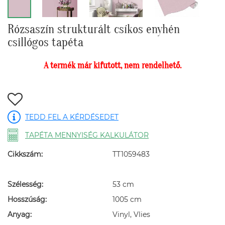
Rózsaszín strukturált csíkos enyhén
csillógos tapéta
A termék már kifutott, nem rendelhető.
TEDD FEL A KÉRDÉSEDET
TAPÉTA MENNYISÉG KALKULÁTOR
Cikkszám:
TT1059483
Szélesség:
53 cm
Hosszúság:
1005 cm
Anyag:
Vinyl, Vlies