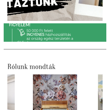
FIGYELEM!
50 000 Ft felett
INGYENES
házhozszállítás
az ország egész területén a
GLS-el.
Rólunk mondták