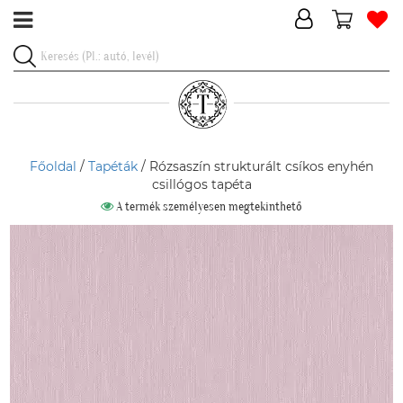
Főoldal
/
Tapéták
/ Rózsaszín strukturált csíkos enyhén
csillógos tapéta
A termék személyesen megtekinthető