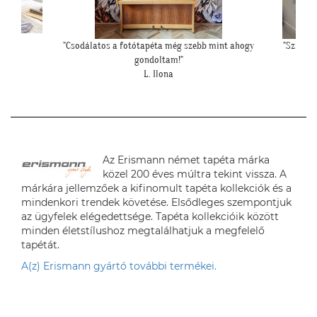
"Csodálatos a fotótapéta még szebb mint ahogy
"Szia Kri
gondoltam!"
L. Ilona
Az Erismann német tapéta márka
közel 200 éves múltra tekint vissza. A
márkára jellemzőek a kifinomult tapéta kollekciók és a
mindenkori trendek követése. Elsődleges szempontjuk
az ügyfelek elégedettsége. Tapéta kollekcióik között
minden életstílushoz megtalálhatjuk a megfelelő
tapétát.
A(z) Erismann gyártó további termékei.