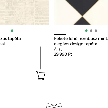
xus tapéta
Fekete fehér rombusz mint
sal
elegáns design tapéta
ÁR:
29 990 Ft