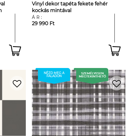
al
Vinyl dekor tapéta fekete fehér
n
kockás mintával
ÁR:
29 990 Ft
NÉZD MEG A
FALADON