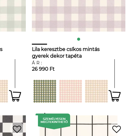
s
Lila keresztbe csíkos mintás
gyerek dekor tapéta
ÁR:
26 990 Ft