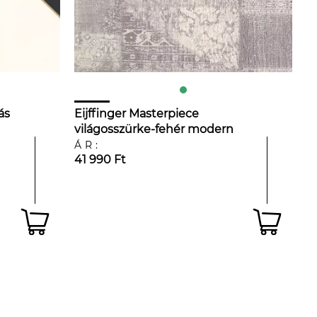
ás
Eijffinger Masterpiece
világosszürke-fehér modern
orientális mintás tapéta
ÁR:
41 990 Ft