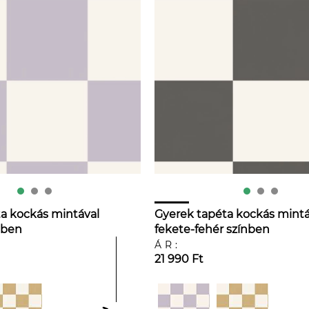
a kockás mintával
Gyerek tapéta kockás mintá
ínben
fekete-fehér színben
ÁR:
21 990 Ft