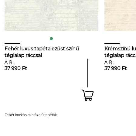
Fehér luxus tapéta ezüst színű
Krémszínű lu
téglalap ráccsal
téglalap rácc
ÁR:
ÁR:
37 990 Ft
37 990 Ft
Fehér kockás mintázatú tapéták.