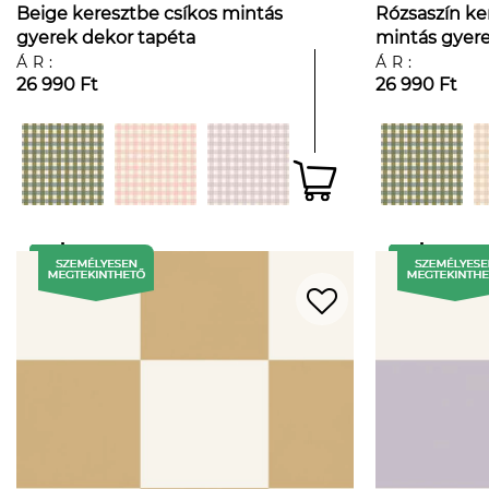
Beige keresztbe csíkos mintás
Rózsaszín ke
gyerek dekor tapéta
mintás gyere
ÁR:
ÁR:
26 990 Ft
26 990 Ft