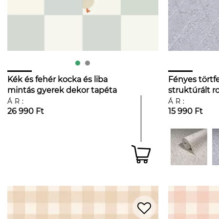
Kék és fehér kocka és liba
Fényes törtf
mintás gyerek dekor tapéta
struktúrált 
vinyl dekor 
ÁR:
ÁR:
26 990 Ft
15 990 Ft