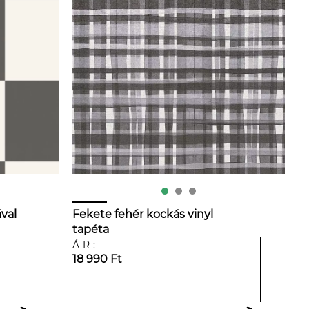
val
Fekete fehér kockás vinyl
tapéta
ÁR:
18 990 Ft