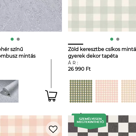
ehér színű
Zöld keresztbe csíkos mintá
rombusz mintás
gyerek dekor tapéta
tapéta
ÁR:
26 990 Ft