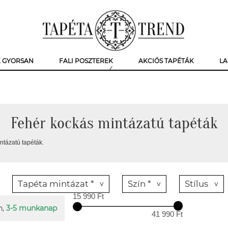
K GYORSAN
FALI POSZTEREK
AKCIÓS TAPÉTÁK
LA
Fehér kockás mintázatú tapéták
ntázatú tapéták.
Tapéta mintázat *
Szín *
Stílus
15 990 Ft
n,
3-5 munkanap
41 990 Ft