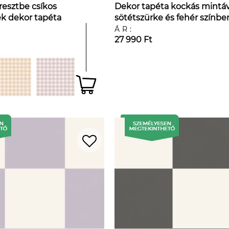
resztbe csíkos
Dekor tapéta kockás mintáv
k dekor tapéta
sötétszürke és fehér színbe
ÁR:
27 990 Ft