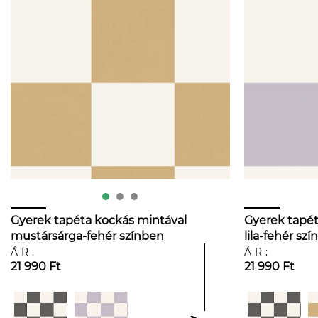
Gyerek tapéta kockás mintával
Gyerek tapét
mustársárga-fehér színben
lila-fehér sz
ÁR:
ÁR:
21 990 Ft
21 990 Ft