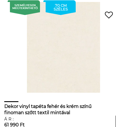
70 CM
SZÉLES
Dekor vinyl tapéta fehér és krém színű
finoman szőtt textil mintával
ÁR:
61 990 Ft