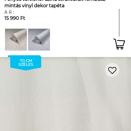
mintás vinyl dekor tapéta
ÁR:
15 990 Ft
70 CM
SZÉLES