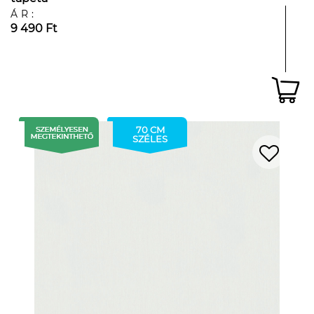
ÁR:
9 490 Ft
70 CM
SZÉLES