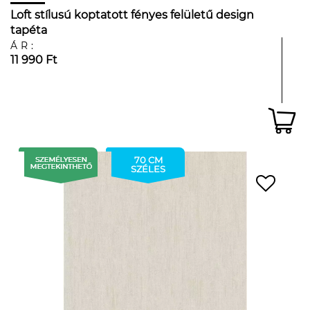
Loft stílusú koptatott fényes felületű design
tapéta
ÁR:
11 990 Ft
70 CM
SZÉLES