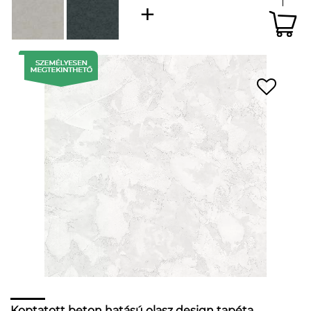
Koptatott beton hatású olasz design tapéta