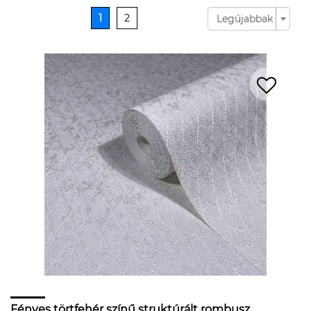
1
2
Legújabbak
Fényes törtfehér színű struktúrált rombusz