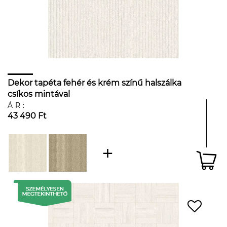
Dekor tapéta fehér és krém színű halszálka
csíkos mintával
ÁR:
43 490 Ft