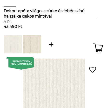
Dekor tapéta világos szürke és fehér színű
halszálka csíkos mintával
ÁR:
43 490 Ft