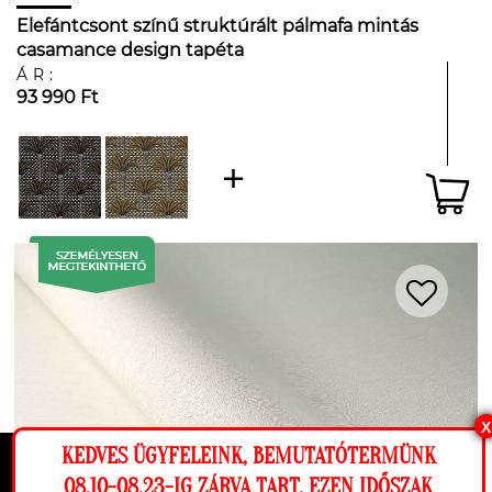
Elefántcsont színű struktúrált pálmafa mintás
casamance design tapéta
ÁR:
93 990 Ft
X
KEDVES ÜGYFELEINK, BEMUTATÓTERMÜNK
Ez a weboldal cookie-kat használ, hogy a
08.10-08.23-IG ZÁRVA TART, EZEN IDŐSZAK