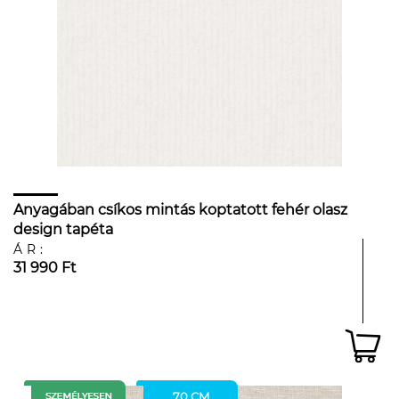
Anyagában csíkos mintás koptatott fehér olasz
design tapéta
ÁR:
31 990 Ft
70 CM