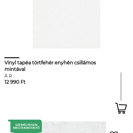
Vinyl tapéa törtfehér enyhén csillámos
mintával
ÁR:
12 990 Ft