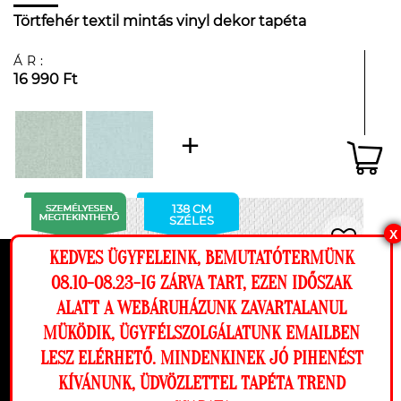
Törtfehér textil mintás vinyl dekor tapéta
ÁR:
16 990 Ft
138 CM
SZÉLES
X
KEDVES ÜGYFELEINK, BEMUTATÓTERMÜNK
Ez a weboldal cookie-kat használ, hogy a
08.10-08.23-IG ZÁRVA TART, EZEN IDŐSZAK
lehető legjobb élményt nyújtsa honlapunkon.
ALATT A WEBÁRUHÁZUNK ZAVARTALANUL
Beállítások
MÜKÖDIK, ÜGYFÉLSZOLGÁLATUNK EMAILBEN
LESZ ELÉRHETŐ. MINDENKINEK JÓ PIHENÉST
Elutasítom
Engedélyezem
KÍVÁNUNK, ÜDVÖZLETTEL TAPÉTA TREND