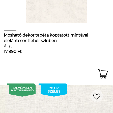
Mosható dekor tapéta koptatott mintával
elefántcsontfehér színben
ÁR:
17 990 Ft
70 CM
SZÉLES