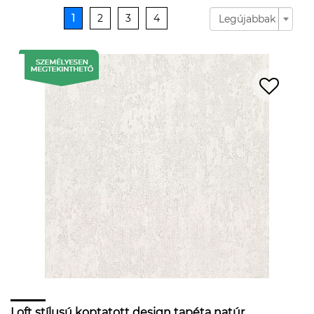
1
2
3
4
Legújabbak
Loft stílusú koptatott design tapéta natúr