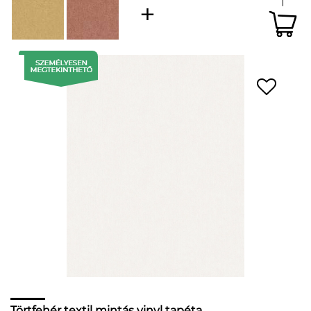
Törtfehér textil mintás vinyl tapéta