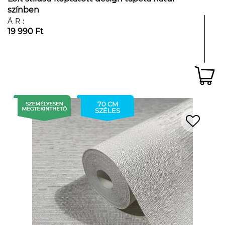
színben
ÁR:
19 990 Ft
70 CM
SZÉLES