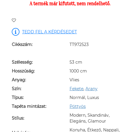
A termék már kifutott, nem rendelhető.
TEDD FEL A KÉRDÉSEDET
Cikkszám:
TT972523
Szélesség:
53 cm
Hosszúság:
1000 cm
Anyag:
Vlies
Szín:
Fekete
,
Arany
Típus:
Normál, Luxus
Tapéta mintázat:
Pöttyös
Modern, Skandináv,
Stílus:
Elegáns, Glamour
Konyha, Étkező, Nappali,