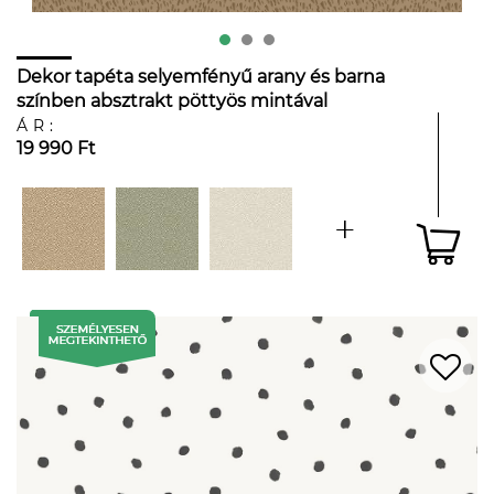
Dekor tapéta selyemfényű arany és barna
színben absztrakt pöttyös mintával
ÁR:
19 990 Ft