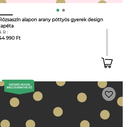
Rózsaszín alapon arany pöttyös gyerek design
tapéta
ÁR:
44 990 Ft