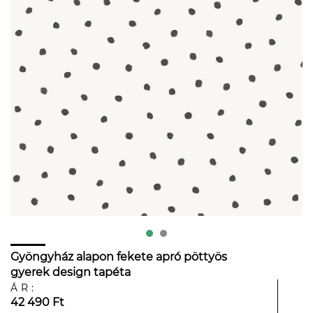
Gyöngyház alapon fekete apró pöttyös
gyerek design tapéta
ÁR:
42 490 Ft