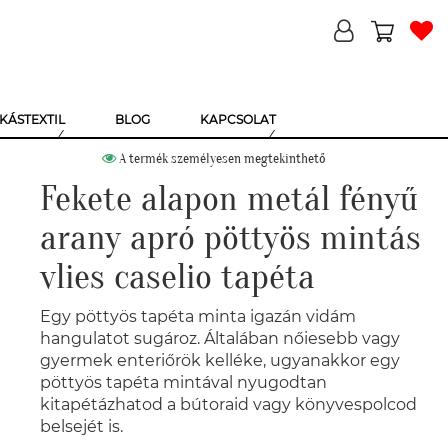
KÁSTEXTIL
BLOG
KAPCSOLAT
A termék személyesen megtekinthető
Fekete alapon metál fényű
arany apró pöttyös mintás
vlies caselio tapéta
Egy pöttyös tapéta minta igazán vidám
hangulatot sugároz. Általában nőiesebb vagy
gyermek enteriőrök kelléke, ugyanakkor egy
pöttyös tapéta mintával nyugodtan
kitapétázhatod a bútoraid vagy könyvespolcod
belsejét is.