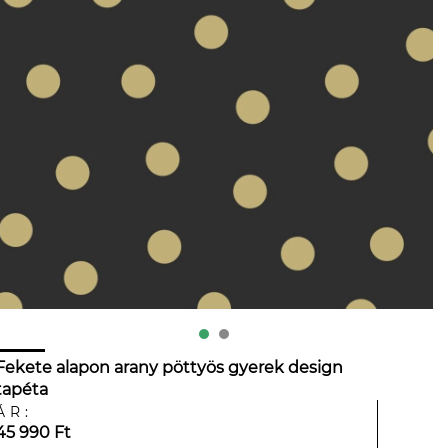
Fekete alapon arany pöttyös gyerek design
tapéta
ÁR:
45 990 Ft