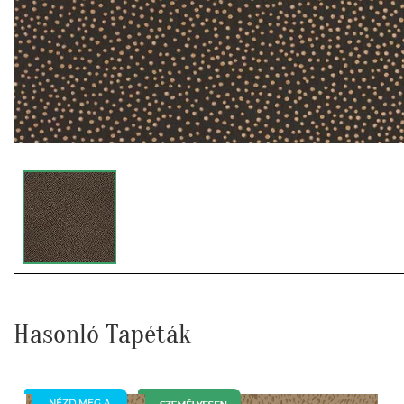
Hasonló Tapéták
NÉZD MEG A