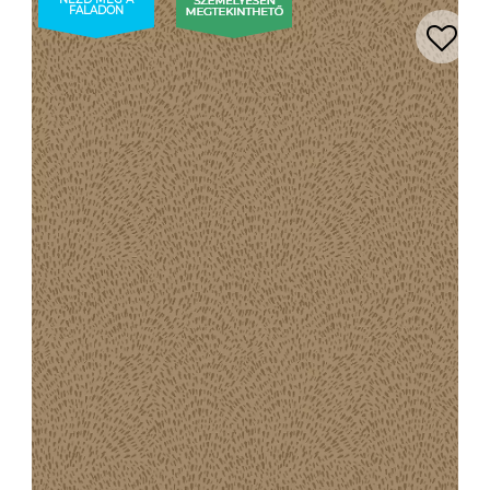
FALADON