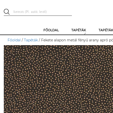
FŐOLDAL
TAPÉTÁK
TAPÉTÁ
Főoldal
/
Tapéták
/ Fekete alapon metál fényű arany apró pöt