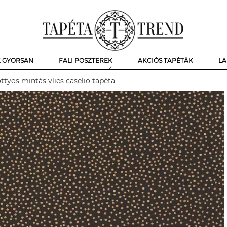
K GYORSAN
FALI POSZTEREK
AKCIÓS TAPÉTÁK
LA
työs mintás vlies caselio tapéta