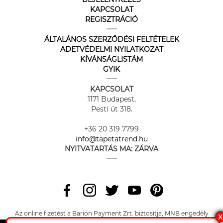
KAPCSOLAT
REGISZTRÁCIÓ
ÁLTALÁNOS SZERZŐDÉSI FELTÉTELEK
ADETVÉDELMI NYILATKOZAT
KÍVÁNSÁGLISTÁM
GYIK
KAPCSOLAT
1171 Budapest,
Pesti út 318.
+36 20 319 7799
info@tapetatrend.hu
NYITVATARTÁS MA:
ZÁRVA
Az online fizetést a Barion Payment Zrt. biztosítja, MNB engedély
X
száma: H-EN-I-1064/2013