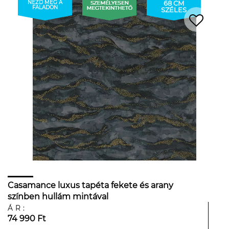
NÉZD MEG A
68 CM
FALADON
SZÉLES
Casamance luxus tapéta fekete és arany
színben hullám mintával
ÁR:
74 990 Ft