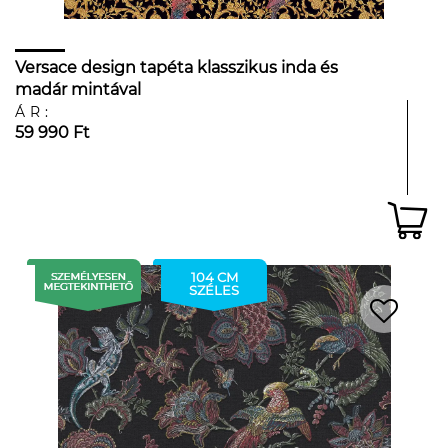
Versace design tapéta klasszikus inda és
madár mintával
ÁR:
59 990 Ft
104 CM
SZÉLES