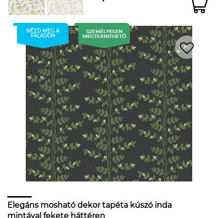
NÉZD MEG A
FALADON
Elegáns mosható dekor tapéta kúszó inda
mintával fekete háttéren