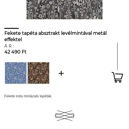
Fekete tapéta absztrakt levélmintával metál
effektel
ÁR:
42 490 Ft
Fekete inda mintázatú tapéták.