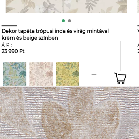
Dekor tapéta trópusi inda és virág mintával
krém és beige színben
ÁR:
23 990 Ft