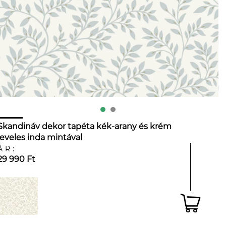
Skandináv dekor tapéta kék-arany és krém
leveles inda mintával
ÁR:
29 990 Ft