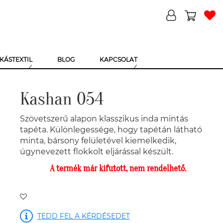
KÁSTEXTIL
BLOG
KAPCSOLAT
Kashan 054
Szövetszerű alapon klasszikus inda mintás
tapéta. Különlegessége, hogy tapétán látható
minta, bársony felületével kiemelkedik,
úgynevezett flokkolt eljárással készült.
A termék már kifutott, nem rendelhető.
TEDD FEL A KÉRDÉSEDET