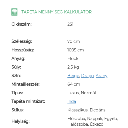
TAPÉTA MENNYISÉG KALKULÁTOR
Cikkszám:
251
Szélesség:
70 cm
Hosszúság:
1005 cm
Anyag:
Flock
Súly:
2.5 kg
Szín:
Beige
,
Drapp
,
Arany
Mintaillesztés:
64 cm
Típus:
Luxus, Normál
Tapéta mintázat:
Inda
Stílus:
Klasszikus, Elegáns
Előszoba, Nappali, Egyéb,
Helyiség:
Hálószoba, Étkező