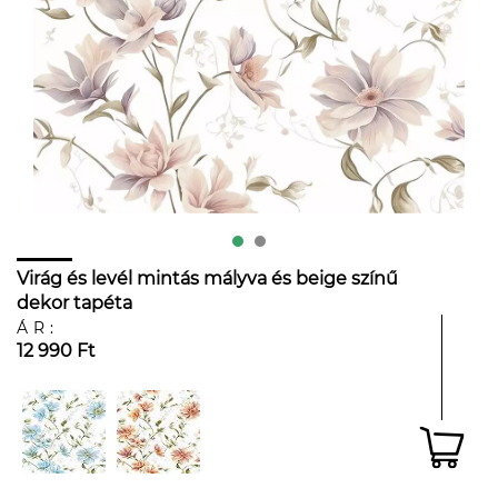
Virág és levél mintás mályva és beige színű
dekor tapéta
ÁR:
12 990 Ft