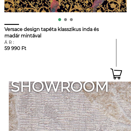
Versace design tapéta klasszikus inda és
madár mintával
ÁR:
59 990 Ft
SHOWROOM