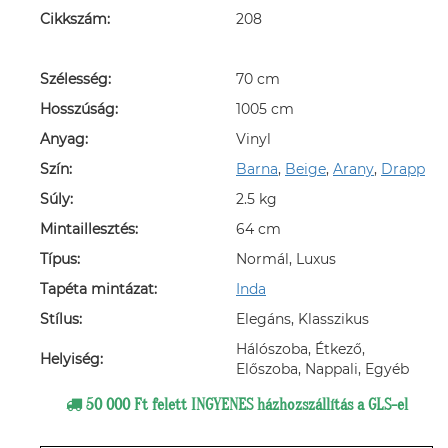
Cikkszám:
208
Szélesség:
70 cm
Hosszúság:
1005 cm
Anyag:
Vinyl
Szín:
Barna
,
Beige
,
Arany
,
Drapp
Súly:
2.5 kg
Mintaillesztés:
64 cm
Típus:
Normál, Luxus
Tapéta mintázat:
Inda
Stílus:
Elegáns, Klasszikus
Hálószoba, Étkező,
Helyiség:
Előszoba, Nappali, Egyéb
50 000 Ft felett INGYENES házhozszállítás a GLS-el