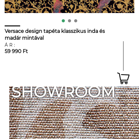
Versace design tapéta klasszikus inda és
madár mintával
ÁR:
59 990 Ft
SHOWROOM