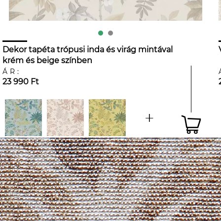
Dekor tapéta trópusi inda és virág mintával
krém és beige színben
ÁR:
23 990 Ft