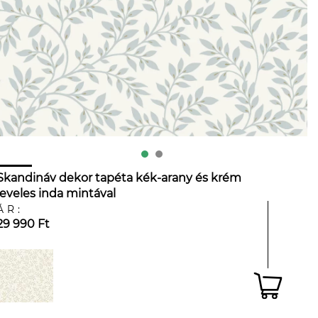
Skandináv dekor tapéta kék-arany és krém
leveles inda mintával
ÁR:
29 990 Ft