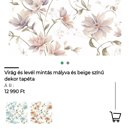
Virág és levél mintás mályva és beige színű
dekor tapéta
ÁR:
12 990 Ft