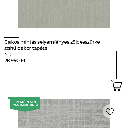
Csíkos mintás selyemfényes zöldesszürke
színű dekor tapéta
ÁR:
28 990 Ft