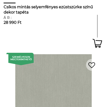
Csíkos mintás selyemfényes ezüstszürke színű
dekor tapéta
ÁR:
28 990 Ft