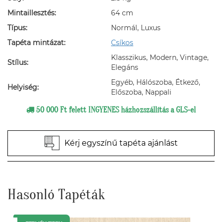
Mintaillesztés:
64 cm
Típus:
Normál, Luxus
Tapéta mintázat:
Csíkos
Klasszikus, Modern, Vintage,
Stílus:
Elegáns
Egyéb, Hálószoba, Étkező,
Helyiség:
Előszoba, Nappali
50 000 Ft felett INGYENES házhozszállítás a GLS-el
Kérj egyszínű tapéta ajánlást
Hasonló Tapéták