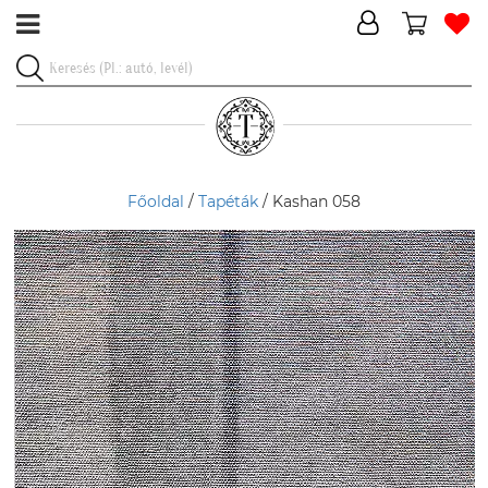
Főoldal
/
Tapéták
/ Kashan 058