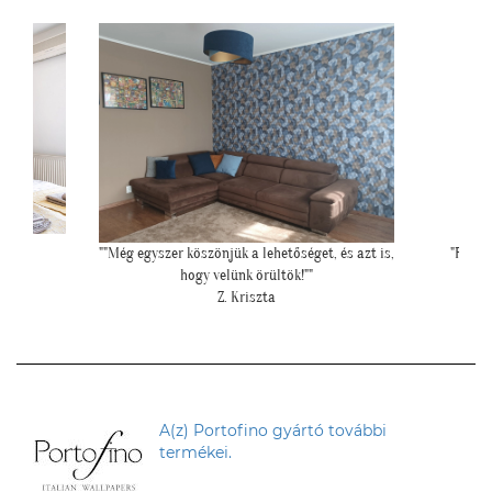
""Még egyszer köszönjük a lehetőséget, és azt is,
"Felke
hogy velünk örültök!""
Z. Kriszta
A(z) Portofino gyártó további
termékei.