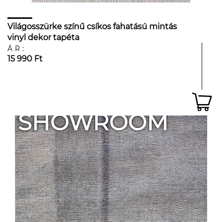
Világosszürke színű csíkos fahatású mintás
vinyl dekor tapéta
ÁR:
15 990 Ft
SHOWROOM