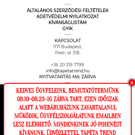
ÁLTALÁNOS SZERZŐDÉSI FELTÉTELEK
ADETVÉDELMI NYILATKOZAT
KÍVÁNSÁGLISTÁM
GYIK
KAPCSOLAT
1171 Budapest,
Pesti út 318.
+36 20 319 7799
info@tapetatrend.hu
NYITVATARTÁS MA:
ZÁRVA
X
KEDVES ÜGYFELEINK, BEMUTATÓTERMÜNK
Ez a weboldal cookie-kat használ, hogy a
08.10-08.23-IG ZÁRVA TART, EZEN IDŐSZAK
lehető legjobb élményt nyújtsa honlapunkon.
ALATT A WEBÁRUHÁZUNK ZAVARTALANUL
Beállítások
MÜKÖDIK, ÜGYFÉLSZOLGÁLATUNK EMAILBEN
Az online fizetést a Barion Payment Zrt. biztosítja, MNB engedély
száma: H-EN-I-1064/2013
LESZ ELÉRHETŐ. MINDENKINEK JÓ PIHENÉST
Elutasítom
Engedélyezem
KÍVÁNUNK, ÜDVÖZLETTEL TAPÉTA TREND