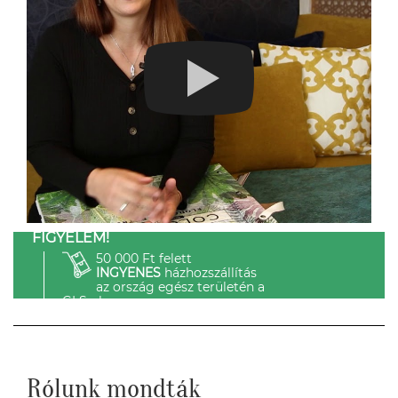
FIGYELEM!
50 000 Ft felett
INGYENES
házhozszállítás
az ország egész területén a
GLS-el.
Rólunk mondták