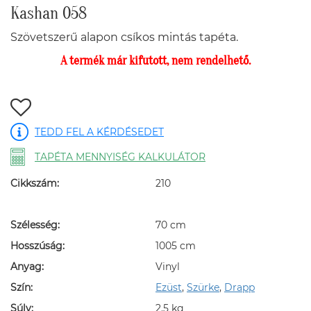
Kashan 058
Szövetszerű alapon csíkos mintás tapéta.
A termék már kifutott, nem rendelhető.
TEDD FEL A KÉRDÉSEDET
TAPÉTA MENNYISÉG KALKULÁTOR
Cikkszám:
210
Szélesség:
70 cm
Hosszúság:
1005 cm
Anyag:
Vinyl
Szín:
Ezüst
,
Szürke
,
Drapp
Súly:
2.5 kg