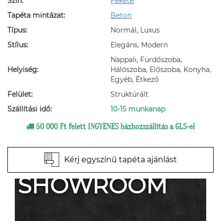
Szín:
Fekete
Tapéta mintázat:
Beton
Típus:
Normál, Luxus
Stílus:
Elegáns, Modern
Nappali, Fürdőszoba,
Helyiség:
Hálószoba, Előszoba, Konyha,
Egyéb, Étkező
Felület:
Struktúrált
Szállítási idő:
10-15 munkanap
50 000 Ft felett INGYENES házhozszállítás a GLS-el
Kérj egyszínű tapéta ajánlást
SHOWROOM