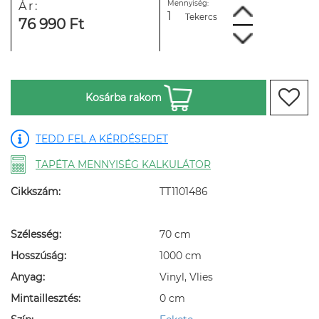
Mennyiség:
Ár:
Tekercs
76 990 Ft
Kosárba rakom
TEDD FEL A KÉRDÉSEDET
TAPÉTA MENNYISÉG KALKULÁTOR
Cikkszám:
TT1101486
Szélesség:
70 cm
Hosszúság:
1000 cm
Anyag:
Vinyl, Vlies
Mintaillesztés:
0 cm