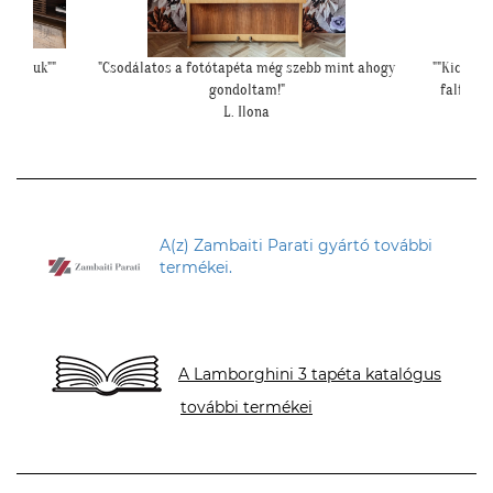
i fogjuk""
"Csodálatos a fotótapéta még szebb mint ahogy
""Kicsit f
gondoltam!"
falfelül
L. Ilona
A(z) Zambaiti Parati gyártó további
termékei.
A Lamborghini 3 tapéta katalógus
további termékei