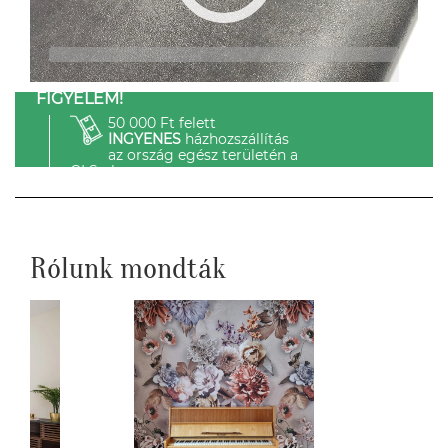
FIGYELEM!
50 000 Ft felett
INGYENES
házhozszállítás
az ország egész területén a
GLS-el.
Rólunk mondták