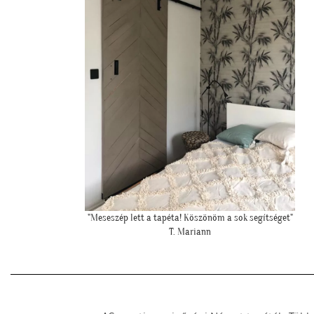
et"
""Csatolok pár képet a dzsungeles sarokról!""
K. Laura