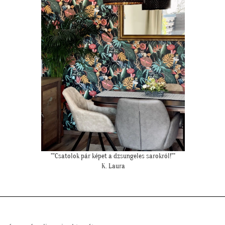
"Ilyen lett a lányom szobájában a gyönyörű cseresznye virágos
tapéta."
Cs. Andi