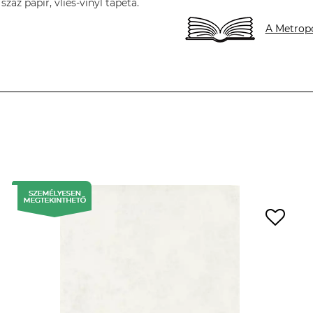
áz papír, vlies-vinyl tapéta.
A Metropo