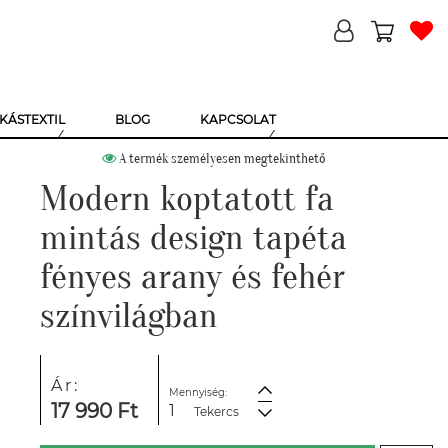
KÁSTEXTIL
BLOG
KAPCSOLAT
A termék személyesen megtekinthető
Modern koptatott fa
mintás design tapéta
fényes arany és fehér
színvilágban
Ár:
Mennyiség:
17 990 Ft
Tekercs