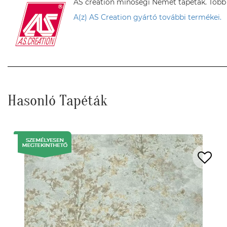
AS creation minőségi Német tapéták. Több sz
A(z) AS Creation gyártó további termékei.
Hasonló Tapéták