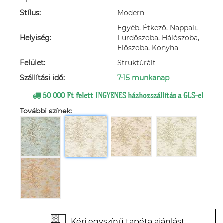
Stílus:
Modern
Egyéb, Étkező, Nappali,
Helyiség:
Fürdőszoba, Hálószoba,
Előszoba, Konyha
Felület:
Struktúrált
Szállítási idő:
7-15 munkanap
50 000 Ft felett INGYENES házhozszállítás a GLS-el
További színek:
Kérj egyszínű tapéta ajánlást