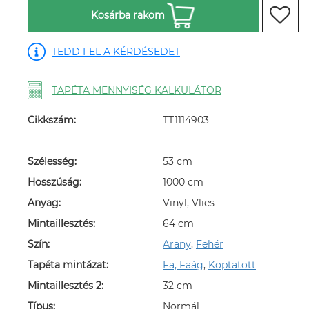
Kosárba rakom
TEDD FEL A KÉRDÉSEDET
TAPÉTA MENNYISÉG KALKULÁTOR
Cikkszám:
TT1114903
Szélesség:
53 cm
Hosszúság:
1000 cm
Anyag:
Vinyl, Vlies
Mintaillesztés:
64 cm
Szín:
Arany
,
Fehér
Tapéta mintázat:
Fa, Faág
,
Koptatott
Mintaillesztés 2:
32 cm
Típus:
Normál