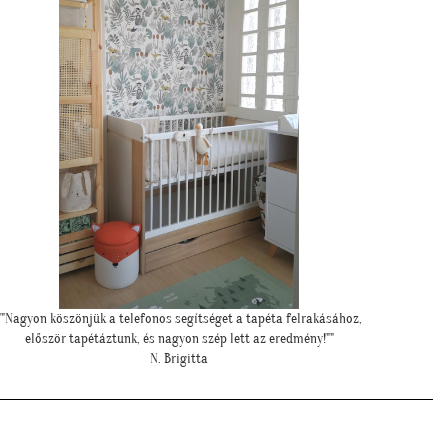
"Meseszép lett a tapéta! Köszönöm a sok segítséget"
"Kedves T
T. Mariann