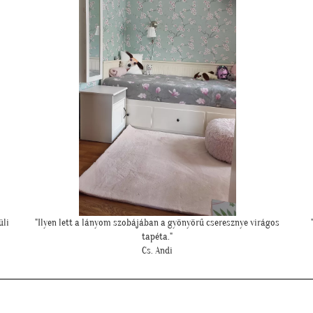
""Nagyon köszönjük a telefonos segítséget a tapéta felrakásához,
először tapétáztunk, és nagyon szép lett az eredmény!""
N. Brigitta