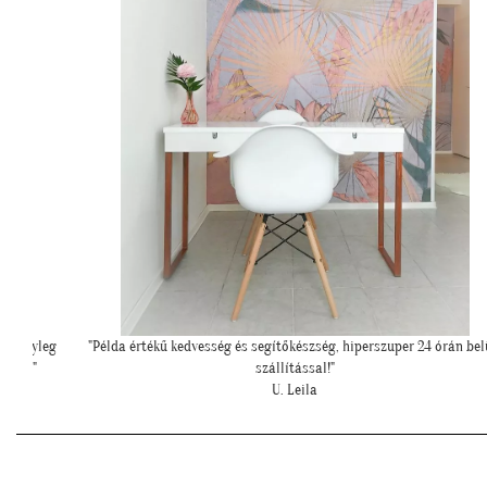
órán belüli
"Ilyen lett a lányom szobájában a gyönyörű cseresznye virágos
tapéta."
Cs. Andi