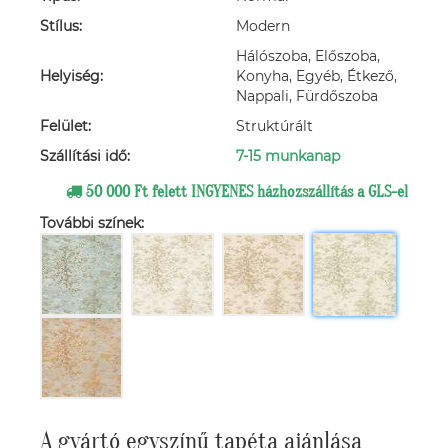
Stílus:
Modern
Hálószoba, Előszoba,
Helyiség:
Konyha, Egyéb, Étkező,
Nappali, Fürdőszoba
Felület:
Struktúrált
Szállítási idő:
7-15 munkanap
50 000 Ft felett INGYENES házhozszállítás a GLS-el
További színek:
A gyártó egyszínű tapéta ajánlása