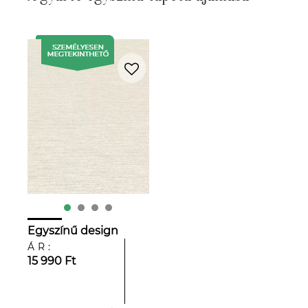
Egyszínű design
tapéta matt tojáshéj
ÁR:
színben
15 990 Ft