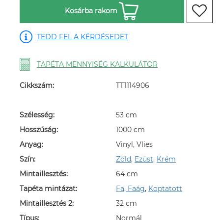
Kosárba rakom
TEDD FEL A KÉRDÉSEDET
TAPÉTA MENNYISÉG KALKULÁTOR
Cikkszám:
TT1114906
Szélesség:
53 cm
Hosszúság:
1000 cm
Anyag:
Vinyl, Vlies
Szín:
Zöld
,
Ezüst
,
Krém
Mintaillesztés:
64 cm
Tapéta mintázat:
Fa, Faág
,
Koptatott
Mintaillesztés 2:
32 cm
Típus:
Normál