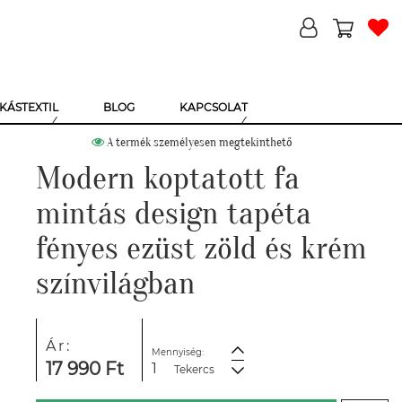
KÁSTEXTIL
BLOG
KAPCSOLAT
A termék személyesen megtekinthető
Modern koptatott fa
mintás design tapéta
fényes ezüst zöld és krém
színvilágban
Ár:
Mennyiség:
17 990 Ft
Tekercs