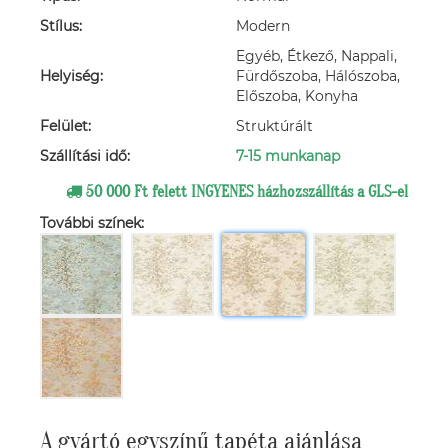
Stílus:
Modern
Egyéb, Étkező, Nappali,
Helyiség:
Fürdőszoba, Hálószoba,
Előszoba, Konyha
Felület:
Struktúrált
Szállítási idő:
7-15 munkanap
50 000 Ft felett INGYENES házhozszállítás a GLS-el
További színek:
A gyártó egyszínű tapéta ajánlása