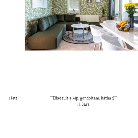
sztás lett
""Elkészült a kép, gondoltam, hátha :)""
H. Sára