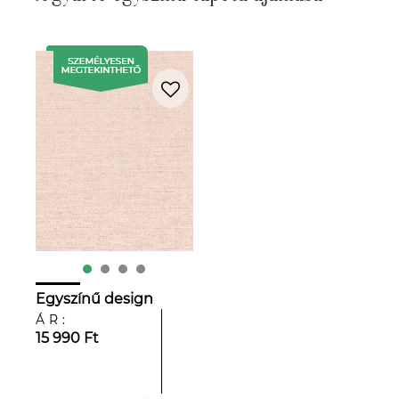
Egyszínű design
tapéta matt
ÁR:
púderrózsaszín
15 990 Ft
színben