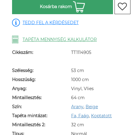
Kosárba rakom
TEDD FEL A KÉRDÉSEDET
TAPÉTA MENNYISÉG KALKULÁTOR
Cikkszám:
TT1114905
Szélesség:
53 cm
Hosszúság:
1000 cm
Anyag:
Vinyl, Vlies
Mintaillesztés:
64 cm
Szín:
Arany
,
Beige
Tapéta mintázat:
Fa, Faág
,
Koptatott
Mintaillesztés 2:
32 cm
Típus:
Normál