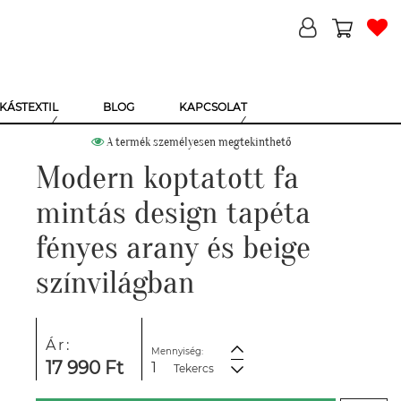
KÁSTEXTIL
BLOG
KAPCSOLAT
A termék személyesen megtekinthető
Modern koptatott fa
mintás design tapéta
fényes arany és beige
színvilágban
Ár:
Mennyiség:
17 990 Ft
Tekercs